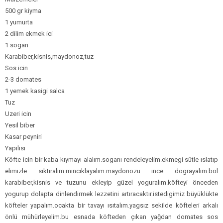
500 gr kiyma
1 yumurta
2 dilim ekmek ici
1 sogan
Karabiber,kisnis,maydonoz,tuz
Sos icin
2-3 domates
1 yemek kasigi salca
Tuz
Uzeri icin
Yesil biber
Kasar peyniri
Yapılısı
Köfte icin bir kaba kıymayı alalım.soganı rendeleyelim.ekmegi sütle ıslatıp
elimizle sıktıralım.mıncıklayalım.maydonozu ince dograyalım.bol
karabiber,kisnis ve tuzunu ekleyip güzel yoguralım.köfteyi önceden
yogurup dolapta dinlendirmek lezzetini artıracaktır.istedigimiz büyüklükte
köfteler yapalım.ocakta bir tavayı ısıtalım.yagsız sekilde köfteleri arkalı
önlü mühürleyelim.bu esnada köfteden çıkan yağdan domates sos