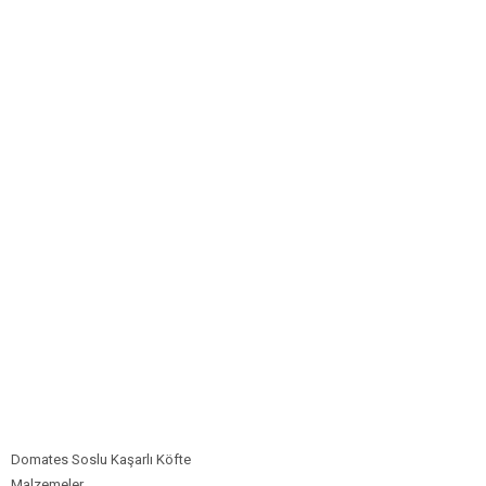
Bim Market
Carrefoursa
Hakmar
Koçtaş
Migros
Şok Market
Real Market
Domates Soslu Kaşarlı Köfte
Malzemeler