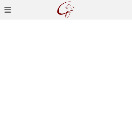
Ana Sayfa
Başlangınçlar
Çorba Tarifleri
Mezeler
Salatalar
Yemek Tarifleri
Balık Tarifleri
Et Yemekleri
Köfte Tarifleri
Makarna Tarifleri