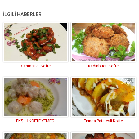
İLGİLİ HABERLER
Sarımsaklı Köfte
Kadınbudu Köfte
EKŞİLİ KÖFTE YEMEĞİ
Fırında Patatesli Köfte