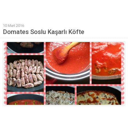
Mantı Tarifleri
Pilav Tarifleri
10 Mart 2016
Sebze Yemekleri
Domates Soslu Kaşarlı Köfte
Yöresel Yemek Tarifleri
Hamur İşleri
Pasta Tarifleri
Kek Tarifleri
Poğaça Tarifleri
Kurabiye Tarifleri
Börek Tarifleri
Cheesecake Tarifi
Ekmekler