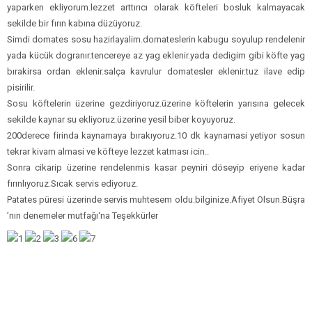
yaparken ekliyorum.lezzet arttırıcı olarak köfteleri bosluk kalmayacak
sekilde bir fırın kabına düzüyoruz.
Simdi domates sosu hazirlayalim.domateslerin kabugu soyulup rendelenir
yada kücük dogranır.tencereye az yag eklenir.yada dedigim gibi köfte yag
bırakirsa ordan eklenir.salça kavrulur domatesler eklenir.tuz ilave edip
pisirilir.
Sosu köftelerin üzerine gezdiriyoruz.üzerine köftelerin yarısına gelecek
sekilde kaynar su ekliyoruz.üzerine yesil biber koyuyoruz.
200derece firinda kaynamaya bırakıyoruz.10 dk kaynamasi yetiyor sosun
tekrar kivam almasi ve köfteye lezzet katması icin..
Sonra cikarip üzerine rendelenmis kasar peyniri döseyip eriyene kadar
fırınlıyoruz.Sıcak servis ediyoruz.
Patates püresi üzerinde servis muhtesem oldu.bilginize.Afiyet Olsun.Büşra
’nın denemeler mutfağı‘na Teşekkürler