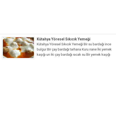
Pide Tarifleri
Pizza Tarifleri
Tart Tarifleri
Diğer Tarifler
Kütahya Yöresel Sıkıcık Yemeği
Aperatif Tarifler
Kütahya Yöresel Sıkıcık Yemeği Bir su bardağı ince
İçecekler
bulgur Bir çay bardağı tarhana Kuru nane İki yemek
kaşığı un iki çay bardağı sıcak su Bir yemek kaşığı
İftar Menüleri
salça domates/biber arzuya...
Kahvaltı Tarifleri
Kış Hazırlıkları
Kısırlar
Kızartma Tarifler
Reçel Tarifleri
Turşu Tarifleri