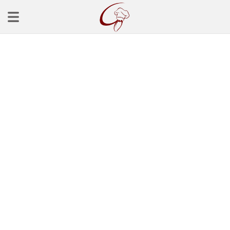
Ana Sayfa
Başlangınçlar
Çorba Tarifleri
Mezeler
Salatalar
Yemek Tarifleri
Balık Tarifleri
Et Yemekleri
Köfte Tarifleri
Makarna Tarifleri