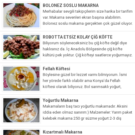
yemek kaşığı mayonez 1 su...
BOLONEZ SOSLU MAKARNA
Tatlılar
Merhabalar sevgili takipçilerim size harika bir tarifim
var. Makarna sevenleri ekran başına alabilirim.
Sütlü Tatlılar
Bolonez soslu makarna gerçekten çok güzel oluyor.
Yani aslında kıymalı makarna sosuna bolonez sos
Şerbetli Tatlılar
deniliyor. Malum özenti...
ROBOTTA ETSİZ KOLAY ÇİĞ KÖFTE
Faydalı Bilgiler
Biliyorum söyleneceksiniz bu çiğ köfte değil diye
haklısınız da. İç Anadolu Bölgesinde çiğ köfte
Cilt Bakımı
kültürü pek yoktur. Çiğ köfteyi saatlerce yoğurmayız.
Son birkaç senedir artan çiğköfte satış noktaları
Diyetler
sağolsun:) Canımız...
Fellah Köftesi
Güzellik
Böylesine güzel bir lezzet varmı bilmiyorum. İsmi
her yörede farklı olabilir ama Konya’da Fellah
Haber
köftesi olarak biliyoruz. Bol sarımsaklı yoğurt,
tereyağı, tam kıvamında bulgur köftelerle birleşince
Pratik Bilgiler
lezzet patlaması da doğal...
Yoğurtlu Makarna
Sağlık
Makarnaların baş tacı yoğurtlu makarnadır. Aksini
iddia eden olmaz sanırım:) Malzemeler: Yarım paket
Katolog
kelebek makarna 250 gr süzme yoğurt 2-3 diş
sarımsak tuz Üzeri için tereyağ(yeteri kadar) Yapılışı:
A101 Market
Makarnayı tuzlu...
Kızartmalı Makarna