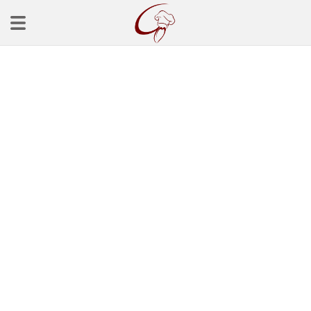
Ana Sayfa
Başlangınçlar
Çorba Tarifleri
Mezeler
Salatalar
Yemek Tarifleri
Balık Tarifleri
Et Yemekleri
Köfte Tarifleri
Makarna Tarifleri