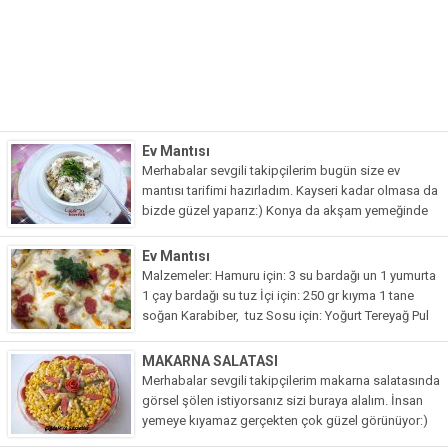
Pide Tarifleri
Pizza Tarifleri
Tart Tarifleri
Diğer Tarifler
Ev Mantısı
Aperatif Tarifler
Merhabalar sevgili takipçilerim bugün size ev
İçecekler
mantısı tarifimi hazırladım. Kayseri kadar olmasa da
bizde güzel yaparız:) Konya da akşam yemeğinde
İftar Menüleri
olmasa da günlerde çok ikram ederiz. Ben çok
seviyorum evde...
Ev Mantısı
Kahvaltı Tarifleri
Malzemeler: Hamuru için: 3 su bardağı un 1 yumurta
Kış Hazırlıkları
1 çay bardağı su tuz İçi için: 250 gr kıyma 1 tane
soğan Karabiber, tuz Sosu için: Yoğurt Tereyağ Pul
Kısırlar
biber...
MAKARNA SALATASI
Kızartma Tarifler
Merhabalar sevgili takipçilerim makarna salatasında
görsel şölen istiyorsanız sizi buraya alalım. İnsan
Reçel Tarifleri
yemeye kıyamaz gerçekten çok güzel görünüyor:)
Turşu Tarifleri
Buyrun tarifim.. Malzemeler: 250 gram makarna 2