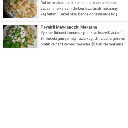
Bol bol makarna tüketen bir aile olunca 🙂 nasıl
Bim Market
yapsam ne katsam derken kızartmalı makarnayı
Carrefoursa
keşfettim:) Güzel oldu bence görüntüsüde hoş
renkli renkli buyrun tarif.. Malzemeler: 1 adet patates
Hakmar
4-5...
Peynirli Maydanozlu Makarna
#yemekfirtinasi konumuz pratik ve lezzetli vir tarif.
Koçtaş
Bir önceki gün yemeği fazla kaçırdınız bana göre en
pratik ve hafif yemek makarna 🙂 Aslında makarna
Migros
tarifi verip vermemekte kararsız kaldım,
Şok Market
düşündümde...
Real Market