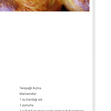
Tereyağlı Açma
Malzemeler:
1 su bardağı süt
1 yumurta
1 paket kuru maya yada yarım paket yaşmaya