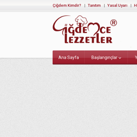
Çiğdem Kimdir?
Tanıtım
Yasal Uyarı
H
Ana Sayfa
Başlangınçlar
Y