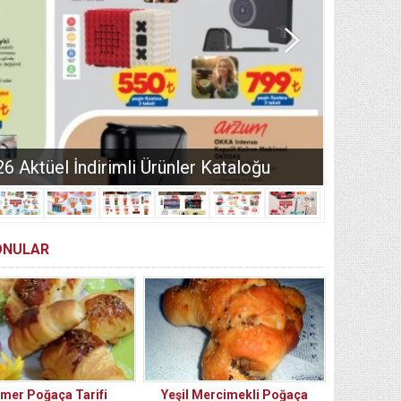
Aktüel İndirimli Ürünler Kataloğu
KONULAR
mer Poğaça Tarifi
Yeşil Mercimekli Poğaça