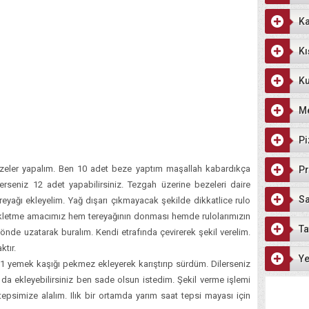
Ka
Kı
Ku
M
Pi
ler yapalım. Ben 10 adet beze yaptım maşallah kabardıkça
Pr
erseniz 12 adet yapabilirsiniz. Tezgah üzerine bezeleri daire
Sa
reyağı ekleyelim. Yağ dışarı çıkmayacak şekilde dikkatlice rulo
ekletme amacımız hem tereyağının donması hemde rulolarımızın
Ta
önde uzatarak buralım. Kendi etrafında çevirerek şekil verelim.
ktır.
Ye
 1 yemek kaşığı pekmez ekleyerek karıştırıp sürdüm. Dilerseniz
 da ekleyebilirsiniz ben sade olsun istedim. Şekil verme işlemi
tepsimize alalım. Ilık bir ortamda yarım saat tepsi mayası için