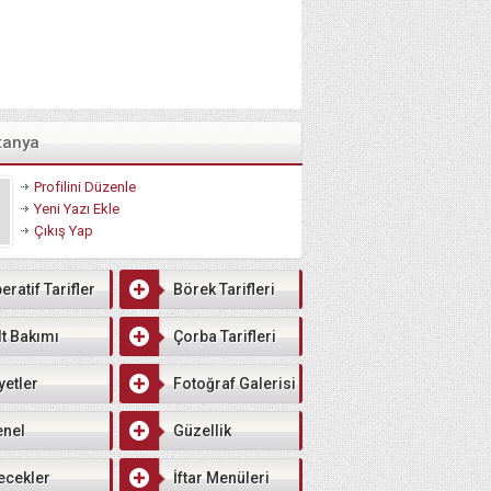
tanya
Profilini Düzenle
Yeni Yazı Ekle
Çıkış Yap
eratif Tarifler
Börek Tarifleri
lt Bakımı
Çorba Tarifleri
yetler
Fotoğraf Galerisi
enel
Güzellik
ecekler
İftar Menüleri