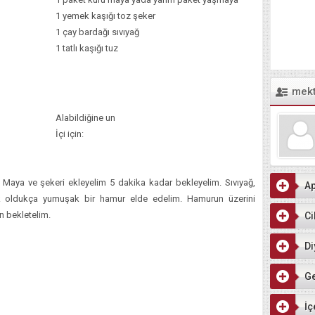
1 yemek kaşığı toz şeker
1 çay bardağı sıvıyağ
1 tatlı kaşığı tuz
mek
Alabildiğine un
İçi için:
 Maya ve şekeri ekleyelim 5 dakika kadar bekleyelim. Sıvıyağ,
Ap
ek oldukça yumuşak bir hamur elde edelim. Hamurun üzerini
n bekletelim.
Ci
Di
G
İç