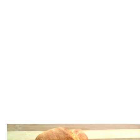
Tatlılar
Sütlü Tatlılar
Şerbetli Tatlılar
Faydalı Bilgiler
Cilt Bakımı
Diyetler
Güzellik
Haber
Pratik Bilgiler
Sağlık
Katolog
A101 Market