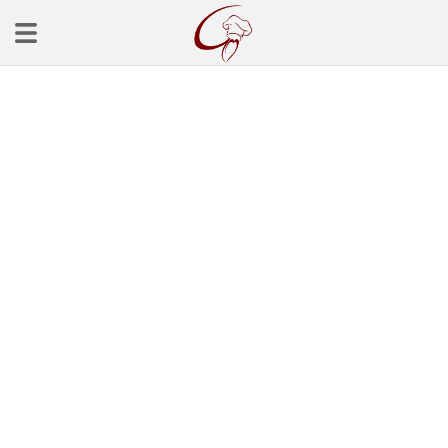
Ana Sayfa
Başlangınçlar
Çorba Tarifleri
Mezeler
Salatalar
Yemek Tarifleri
Balık Tarifleri
Et Yemekleri
Köfte Tarifleri
Makarna Tarifleri