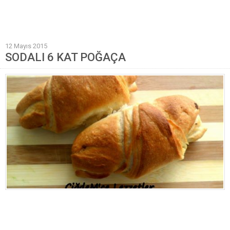
Mantı Tarifleri
Pilav Tarifleri
12 Mayıs 2015
Sebze Yemekleri
SODALI 6 KAT POĞAÇA
Yöresel Yemek Tarifleri
Hamur İşleri
Pasta Tarifleri
Kek Tarifleri
Poğaça Tarifleri
Kurabiye Tarifleri
Börek Tarifleri
Cheesecake Tarifi
Ekmekler