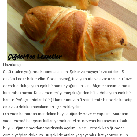
Hazırlanışı:
Sütü ılıtalım yoğurma kabımıza alalım. Şeker ve mayayı ilave edelim. 5
dakika kadar bekletelim. Soda, sıvıyağ, tuz, yumurta ve azar azar unu ilave
ederek oldukça yumuşak bir hamur yoğuralım. Unu ölçme şansım olması
kusurabakmayın. Kulak memesi yumuşaklığından bi tık daha yumuşak bir
hamur. Poğaça ustaları bilir:) Hamurumuzun üzerini temiz bir bezle kapatıp
en az 20 dakika mayalanması için bekleyelim.
Dinlenen hamurdan mandalina büyüklüğünde bezeler yapalım. Margarin
yada tereyağ hangisini kullanıyorsak eritelim. Bezenin bir tanesini tabak
büyüklüğünde merdane yardımıyla açalım. İçine 1 yemek kaşığı kadar
erimiş yağdan dökelim. Bu şekilde araları yağlayarak 6 kat yapıyoruz. En