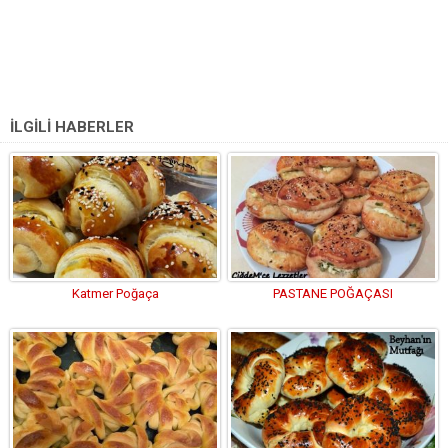
İLGİLİ HABERLER
Katmer Poğaça
PASTANE POĞAÇASI