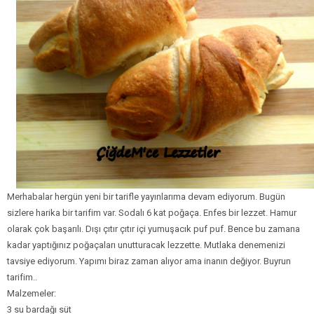
Bim Market
Carrefoursa
Hakmar
Koçtaş
Migros
Şok Market
Real Market
Merhabalar hergün yeni bir tarifle yayınlarıma devam ediyorum. Bugün
sizlere harika bir tarifim var. Sodalı 6 kat poğaça. Enfes bir lezzet. Hamur
olarak çok başarılı. Dışı çıtır çıtır içi yumuşacık puf puf. Bence bu zamana
kadar yaptığınız poğaçaları unutturacak lezzette. Mutlaka denemenizi
tavsiye ediyorum. Yapımı biraz zaman alıyor ama inanın değiyor. Buyrun
tarifim..
Malzemeler:
3 su bardağı süt