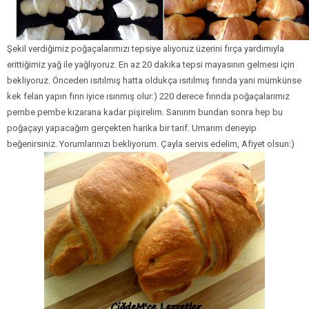
Şekil verdiğimiz poğaçalarımızı tepsiye alıyoruz üzerini fırça yardımıyla
erittiğimiz yağ ile yağlıyoruz. En az 20 dakika tepsi mayasının gelmesi için
bekliyoruz. Önceden ısıtılmış hatta oldukça ısıtılmış fırında yani mümkünse
kek felan yapın fırın iyice ısınmış olur:) 220 derece fırında poğaçalarımız
pembe pembe kızarana kadar pişirelim. Sanırım bundan sonra hep bu
poğaçayı yapacağım gerçekten harika bir tarif. Umarım deneyip
beğenirsiniz. Yorumlarınızı bekliyorum. Çayla servis edelim, Afiyet olsun:)