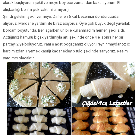
alarak başlıyorum şekil vermeye böylece zamandan kazanıyorum. El
alışkanlığı benim pek vaktimi almıyor:)
Şimdi gelelim şekil vermeye. Dinlenen 6 kat bezemizi dondurucudan
alıyoruz. Merdane yardımı ile biraz açıyoruz. Öyle çok büyük değil yuvarlak
borcam boyutunda. Ben açarken un bile kullanmadım hemen şekil aldı.
Açtığımız hamuru bıçak yardımıyla artı şeklinde önce 4’e sonra her bir
parçayı 2’ye bölüyoruz. Yani 8 adet poğaçamız oluyor. Peynir maydanoz iç
harcımızdan 1 yemek kaşığı kadar ekleyip rulo şeklinde sarıyoruz. Resim
yardımcı olacaktır.