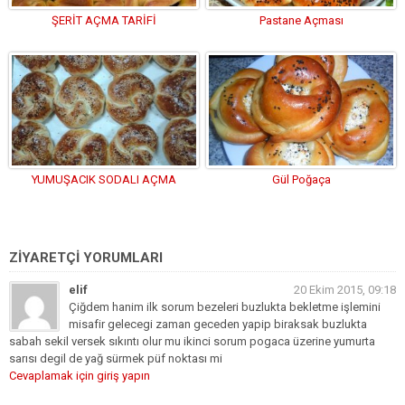
ŞERİT AÇMA TARİFİ
Pastane Açması
YUMUŞACIK SODALI AÇMA
Gül Poğaça
ZİYARETÇİ YORUMLARI
elif
20 Ekim 2015, 09:18
Çiğdem hanim ilk sorum bezeleri buzlukta bekletme işlemini
misafir gelecegi zaman geceden yapip biraksak buzlukta
sabah sekil versek sıkıntı olur mu ikinci sorum pogaca üzerine yumurta
sarısı degil de yağ sürmek püf noktası mi
Cevaplamak için giriş yapın