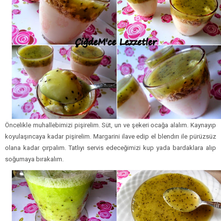
Öncelikle muhallebimizi pişirelim. Süt, un ve şekeri ocağa alalım. Kaynayıp
koyulaşıncaya kadar pişirelim. Margarini ilave edip el blendırı ile pürüzsüz
olana kadar çırpalım. Tatlıyı servis edeceğimizi kup yada bardaklara alıp
soğumaya bırakalım.