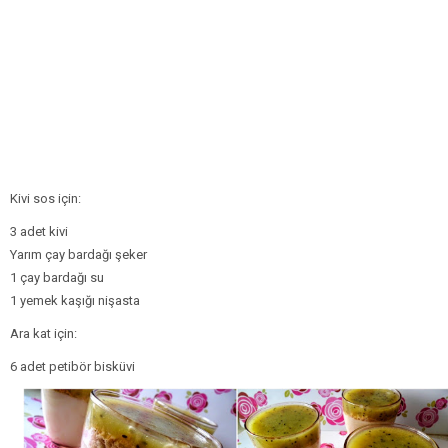
Kivi sos için:
3 adet kivi
Yarım çay bardağı şeker
1 çay bardağı su
1 yemek kaşığı nişasta
Ara kat için:
6 adet petibör bisküvi