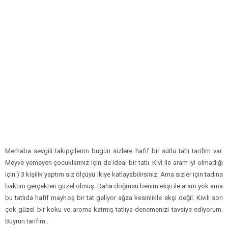
Merhaba sevgili takipçilerim bugün sizlere hafif bir sütlü tatlı tarifim var.
Meyve yemeyen çocuklarınız için de ideal bir tatlı. Kivi ile aram iyi olmadığı
için:) 3 kişilik yaptım siz ölçüyü ikiye katlayabilirsiniz. Ama sizler için tadına
baktım gerçekten güzel olmuş. Daha doğrusu benim ekşi ile aram yok ama
bu tatlıda hafif mayhoş bir tat geliyor ağza kesinlikle ekşi değil. Kivili son
çok güzel bir koku ve aroma katmış tatlıya denemenizi tavsiye ediyorum.
Buyrun tarifim..