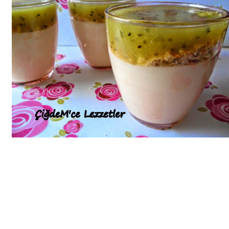
Bim Market
Carrefoursa
Hakmar
Koçtaş
Migros
Şok Market
Real Market