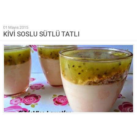
Mantı Tarifleri
Pilav Tarifleri
01 Mayıs 2015
Sebze Yemekleri
KİVİ SOSLU SÜTLÜ TATLI
Yöresel Yemek Tarifleri
Hamur İşleri
Pasta Tarifleri
Kek Tarifleri
Poğaça Tarifleri
Kurabiye Tarifleri
Börek Tarifleri
Cheesecake Tarifi
Ekmekler