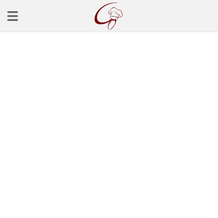
Ana Sayfa
Başlangınçlar
Çorba Tarifleri
Mezeler
Salatalar
Yemek Tarifleri
Balık Tarifleri
Et Yemekleri
Köfte Tarifleri
Makarna Tarifleri