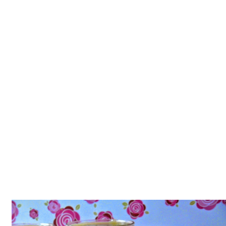
Tatlılar
Sütlü Tatlılar
Şerbetli Tatlılar
Faydalı Bilgiler
Cilt Bakımı
Diyetler
Güzellik
Haber
Pratik Bilgiler
Sağlık
Katolog
A101 Market