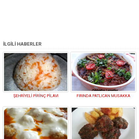
İLGİLİ HABERLER
ŞEHRİYELİ PİRİNÇ PİLAVI
FIRINDA PATLICAN MUSAKKA