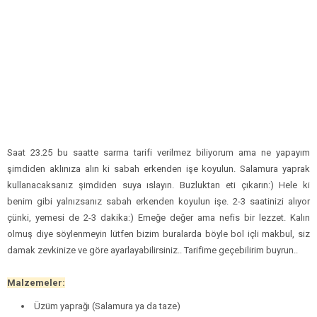
Saat 23.25 bu saatte sarma tarifi verilmez biliyorum ama ne yapayım
şimdiden aklınıza alın ki sabah erkenden işe koyulun. Salamura yaprak
kullanacaksanız şimdiden suya ıslayın. Buzluktan eti çıkarın:) Hele ki
benim gibi yalnızsanız sabah erkenden koyulun işe. 2-3 saatinizi alıyor
çünki, yemesi de 2-3 dakika:) Emeğe değer ama nefis bir lezzet. Kalın
olmuş diye söylenmeyin lütfen bizim buralarda böyle bol içli makbul, siz
damak zevkinize ve göre ayarlayabilirsiniz.. Tarifime geçebilirim buyrun..
Malzemeler:
Üzüm yaprağı (Salamura ya da taze)