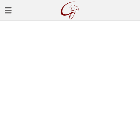
Ana Sayfa
Başlangınçlar
Çorba Tarifleri
Mezeler
Salatalar
Yemek Tarifleri
Balık Tarifleri
Et Yemekleri
Köfte Tarifleri
Makarna Tarifleri