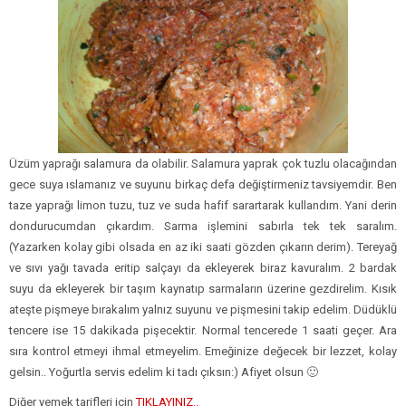
Üzüm yaprağı salamura da olabilir. Salamura yaprak çok tuzlu olacağından
gece suya ıslamanız ve suyunu birkaç defa değiştirmeniz tavsiyemdir. Ben
taze yaprağı limon tuzu, tuz ve suda hafif sarartarak kullandım. Yani derin
dondurucumdan çıkardım. Sarma işlemini sabırla tek tek saralım.
(Yazarken kolay gibi olsada en az iki saati gözden çıkarın derim). Tereyağ
ve sıvı yağı tavada eritip salçayı da ekleyerek biraz kavuralım. 2 bardak
suyu da ekleyerek bir taşım kaynatıp sarmaların üzerine gezdirelim. Kısık
ateşte pişmeye bırakalım yalnız suyunu ve pişmesini takip edelim. Düdüklü
tencere ise 15 dakikada pişecektir. Normal tencerede 1 saati geçer. Ara
sıra kontrol etmeyi ihmal etmeyelim. Emeğinize değecek bir lezzet, kolay
gelsin.. Yoğurtla servis edelim ki tadı çıksın:) Afiyet olsun 🙂
Diğer yemek tarifleri için
TIKLAYINIZ..