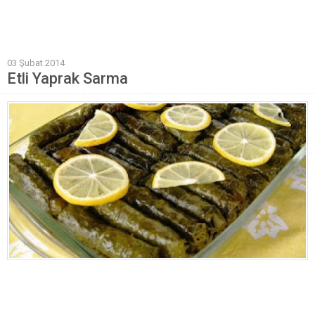
Mantı Tarifleri
Pilav Tarifleri
03 Şubat 2014
Sebze Yemekleri
Etli Yaprak Sarma
Yöresel Yemek Tarifleri
Hamur İşleri
Pasta Tarifleri
Kek Tarifleri
Poğaça Tarifleri
Kurabiye Tarifleri
Börek Tarifleri
Cheesecake Tarifi
Ekmekler