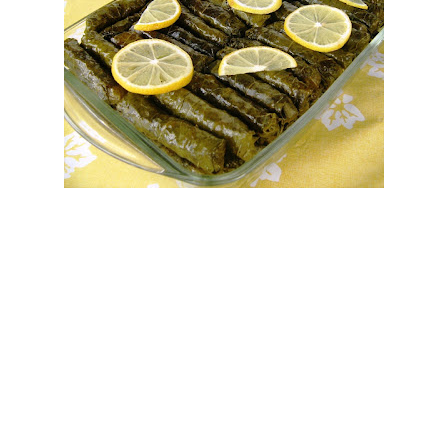
Bim Market
Carrefoursa
Hakmar
Koçtaş
Migros
Şok Market
Real Market