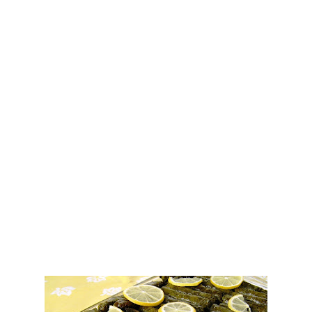
Tatlılar
Sütlü Tatlılar
Şerbetli Tatlılar
Faydalı Bilgiler
Cilt Bakımı
Diyetler
Güzellik
Haber
Pratik Bilgiler
Sağlık
Katolog
A101 Market