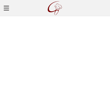
Ana Sayfa
Başlangınçlar
Çorba Tarifleri
Mezeler
Salatalar
Yemek Tarifleri
Balık Tarifleri
Et Yemekleri
Köfte Tarifleri
Makarna Tarifleri