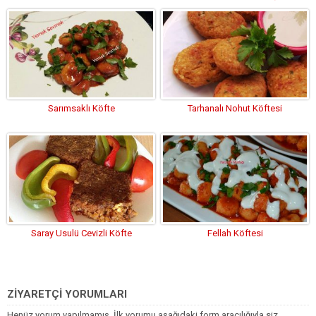
Sarımsaklı Köfte
Tarhanalı Nohut Köftesi
Saray Usulü Cevizli Köfte
Fellah Köftesi
ZİYARETÇİ YORUMLARI
Henüz yorum yapılmamış. İlk yorumu aşağıdaki form aracılığıyla siz