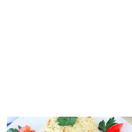
Tatlılar
Sütlü Tatlılar
Şerbetli Tatlılar
Faydalı Bilgiler
Cilt Bakımı
Diyetler
Güzellik
Haber
Pratik Bilgiler
Sağlık
Katolog
A101 Market