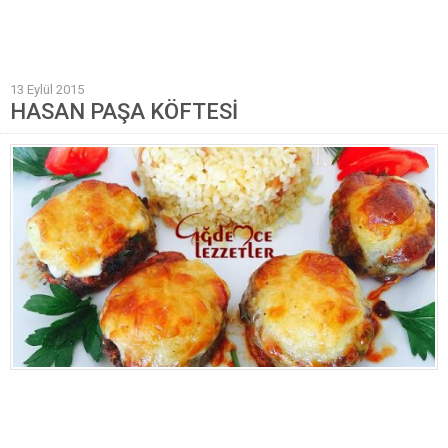
Mantı Tarifleri
Pilav Tarifleri
13 Eylül 2015
Sebze Yemekleri
HASAN PAŞA KÖFTESİ
Yöresel Yemek Tarifleri
Hamur İşleri
Pasta Tarifleri
Kek Tarifleri
Poğaça Tarifleri
Kurabiye Tarifleri
Börek Tarifleri
Cheesecake Tarifi
Ekmekler