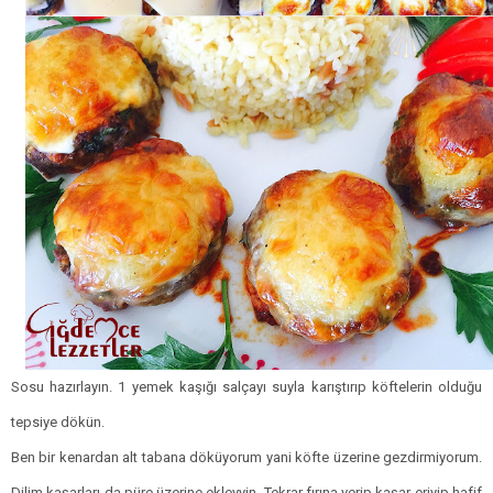
Sosu hazırlayın. 1 yemek kaşığı salçayı suyla karıştırıp köftelerin olduğu
tepsiye dökün.
Ben bir kenardan alt tabana döküyorum yani köfte üzerine gezdirmiyorum.
Dilim kaşarları da püre üzerine ekleyyin. Tekrar fırına verip kaşar eriyip hafif