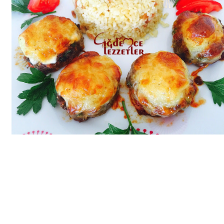
Bim Market
Carrefoursa
Hakmar
Koçtaş
Migros
Şok Market
Real Market