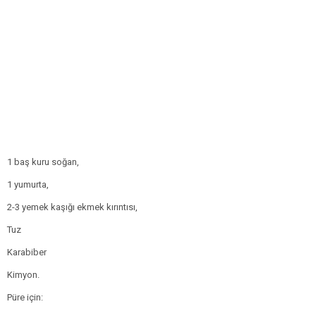
1 baş kuru soğan,
1 yumurta,
2-3 yemek kaşığı ekmek kırıntısı,
Tuz
Karabiber
Kimyon.
Püre için: