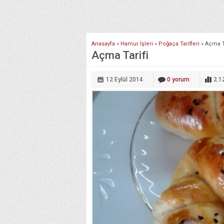
Anasayfa
»
Hamur İşleri
»
Poğaça Tarifleri
»
Açma T
Açma Tarifi
12 Eylül
2014
0
yorum
2.1