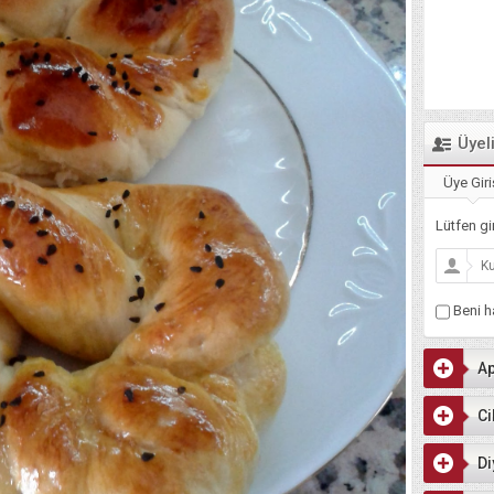
Üyel
Üye Giri
Lütfen gir
Beni ha
Ap
Ci
Di