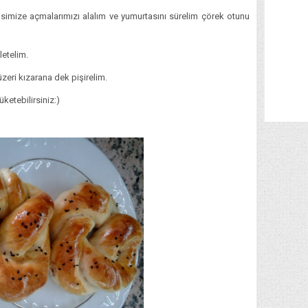
psimize açmalarımızı alalım ve yumurtasını sürelim çörek otunu
letelim.
zeri kızarana dek pişirelim.
ketebilirsiniz:)