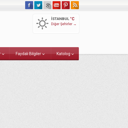
İSTANBUL
°C
Diğer Şehirler →
r
Faydalı Bilgiler
Katolog