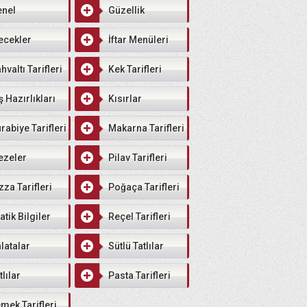
enel
Güzellik
ecekler
İftar Menüleri
hvaltı Tarifleri
Kek Tarifleri
ş Hazırlıkları
Kısırlar
rabiye Tarifleri
Makarna Tarifleri
ezeler
Pilav Tarifleri
zza Tarifleri
Poğaça Tarifleri
atik Bilgiler
Reçel Tarifleri
latalar
Sütlü Tatlılar
tlılar
Pasta Tarifleri
mek Tarifleri