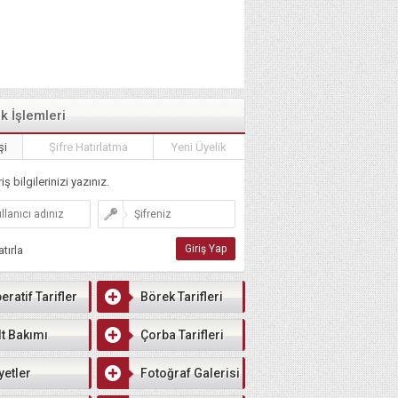
ik İşlemleri
şi
Şifre Hatırlatma
Yeni Üyelik
iş bilgilerinizi yazınız.
tırla
eratif Tarifler
Börek Tarifleri
lt Bakımı
Çorba Tarifleri
yetler
Fotoğraf Galerisi