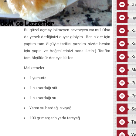
G
İç
Bu güzel açmayı bilmeyen sevmeyen var mı? Olsa
Ka
da yesek dediğinizi duyar gibiyim.. Ben sizler için
Kı
yaptım tam ölçüyle tarifini yazdım sizde benim
için yapın ve beğenilerinizi bana iletin:) Tarifim
Ku
tam ölçülüdür deneyin lütfen..
Malzemeler:
M
1 yumurta
Pi
1 su bardağı süt
Pr
1 su bardağı su
Yarım su bardağı sıvıyağ
Sa
100 gr margarin yada tereyağ
Ta
Ye