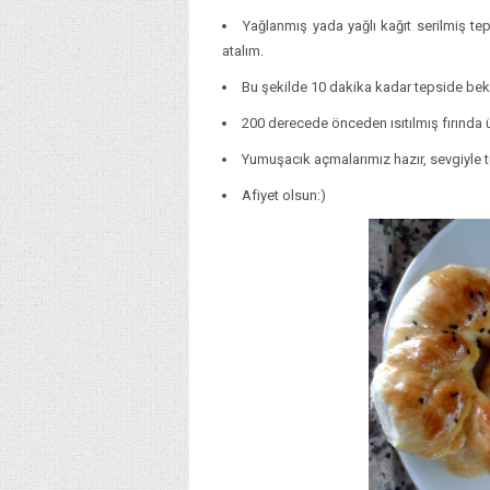
Yağlanmış yada yağlı kağıt serilmiş te
atalım.
Bu şekilde 10 dakika kadar tepside bek
200 derecede önceden ısıtılmış fırında ü
Yumuşacık açmalarımız hazır, sevgiyle tü
Afiyet olsun:)