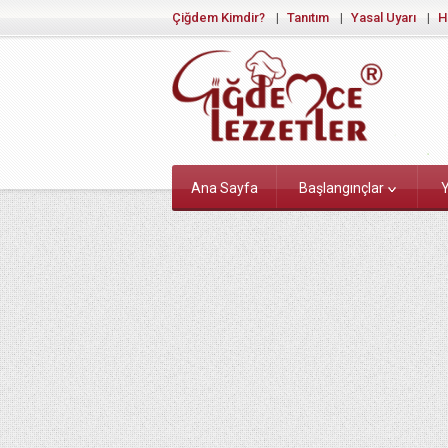
Çiğdem Kimdir?
Tanıtım
Yasal Uyarı
H
Ana Sayfa
Başlangınçlar
Y