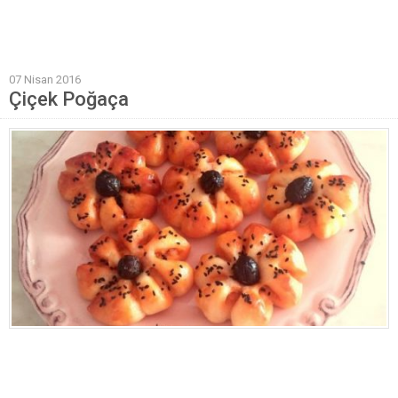
Mantı Tarifleri
Pilav Tarifleri
07 Nisan 2016
Sebze Yemekleri
Çiçek Poğaça
Yöresel Yemek Tarifleri
Hamur İşleri
Pasta Tarifleri
Kek Tarifleri
Poğaça Tarifleri
Kurabiye Tarifleri
Börek Tarifleri
Cheesecake Tarifi
Ekmekler