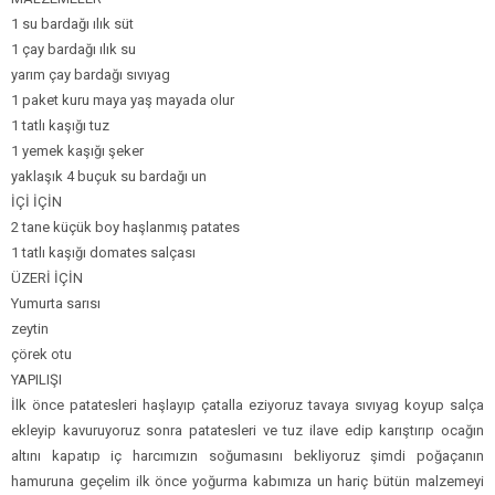
1 su bardağı ılık süt
1 çay bardağı ılık su
yarım çay bardağı sıvıyag
1 paket kuru maya yaş mayada olur
1 tatlı kaşığı tuz
1 yemek kaşığı şeker
yaklaşık 4 buçuk su bardağı un
İÇİ İÇİN
2 tane küçük boy haşlanmış patates
1 tatlı kaşığı domates salçası
ÜZERİ İÇİN
Yumurta sarısı
zeytin
çörek otu
YAPILIŞI
İlk önce patatesleri haşlayıp çatalla eziyoruz tavaya sıvıyag koyup salça
ekleyip kavuruyoruz sonra patatesleri ve tuz ilave edip karıştırıp ocağın
altını kapatıp iç harcımızın soğumasını bekliyoruz şimdi poğaçanın
hamuruna geçelim ilk önce yoğurma kabımıza un hariç bütün malzemeyi