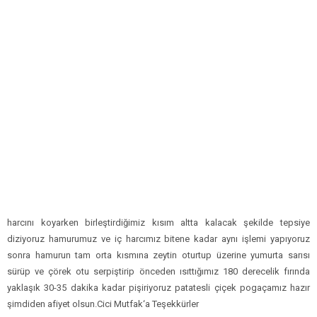
harcını koyarken birleştirdiğimiz kısım altta kalacak şekilde tepsiye
diziyoruz hamurumuz ve iç harcımız bitene kadar aynı işlemi yapıyoruz
sonra hamurun tam orta kısmına zeytin oturtup üzerine yumurta sarısı
sürüp ve çörek otu serpiştirip önceden ısıttığımız 180 derecelik fırında
yaklaşık 30-35 dakika kadar pişiriyoruz patatesli çiçek pogaçamız hazır
şimdiden afiyet olsun.Cici Mutfak‘a Teşekkürler