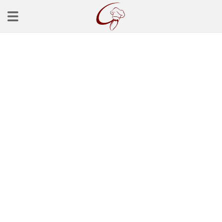
Ana Sayfa
Başlangınçlar
Çorba Tarifleri
Mezeler
Salatalar
Yemek Tarifleri
Balık Tarifleri
Et Yemekleri
Köfte Tarifleri
Makarna Tarifleri