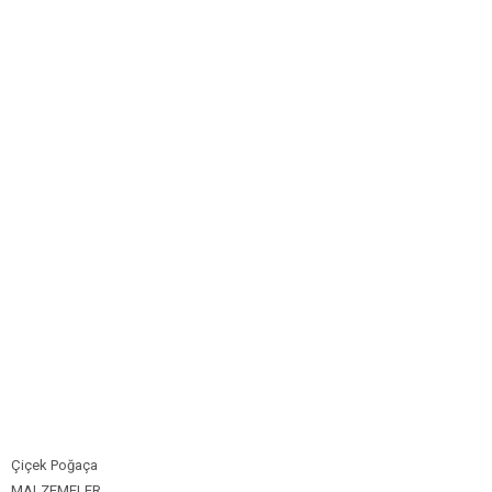
Bim Market
Carrefoursa
Hakmar
Koçtaş
Migros
Şok Market
Real Market
Çiçek Poğaça
MALZEMELER