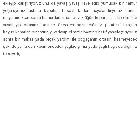
ekleyip karıştırıyoruz unu da yavaş yavaş ilave edip yumuşak bir hamur
yoğuruyoruz üstünü kapatıp 1 saat kadar mayalandırıyoruz hamur
mayalandıktan sonra hamurdan limon büyüklüğünde parçalar alıp elimizle
yuvarlayıp ortasına bastırıp önceden hazırladığımız patatesli harçtan
koyup kenarları birleştirip yuvarlayıp elimizle bastırıp hafif yassılaştırıyoruz
sonra bir makas yada bıçak yardımı ile pogaçanın ortasını kesmeyecek
şekilde yanlardan kesin önceden yağladığımız yada yağlı kağıt serdiğimiz
tepsiye iç