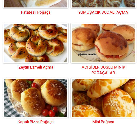
Patatesli Poğaça
YUMUŞACIK SODALI AÇMA
Zeytin Ezmeli Açma
ACI BİBER SOSLU MİNİK
POĞAÇALAR
Kapalı Pizza Poğaça
Mini Poğaça