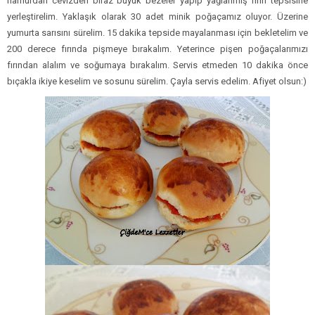
hamurdan cevizden biraz büyük bezeler yapıp yağlanmış fırın tepsisine
yerleştirelim. Yaklaşık olarak 30 adet minik poğaçamız oluyor. Üzerine
yumurta sarısını sürelim. 15 dakika tepside mayalanması için bekletelim ve
200 derece fırında pişmeye bırakalım. Yeterince pişen poğaçalarımızı
fırından alalım ve soğumaya bırakalım. Servis etmeden 10 dakika önce
bıçakla ikiye keselim ve sosunu sürelim. Çayla servis edelim. Afiyet olsun:)