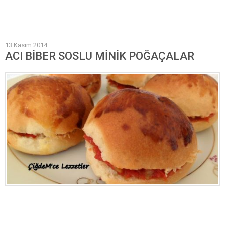
Mantı Tarifleri
Pilav Tarifleri
13 Kasım 2014
Sebze Yemekleri
ACI BİBER SOSLU MİNİK POĞAÇALAR
Yöresel Yemek Tarifleri
Hamur İşleri
Pasta Tarifleri
Kek Tarifleri
Poğaça Tarifleri
Kurabiye Tarifleri
Börek Tarifleri
Cheesecake Tarifi
Ekmekler