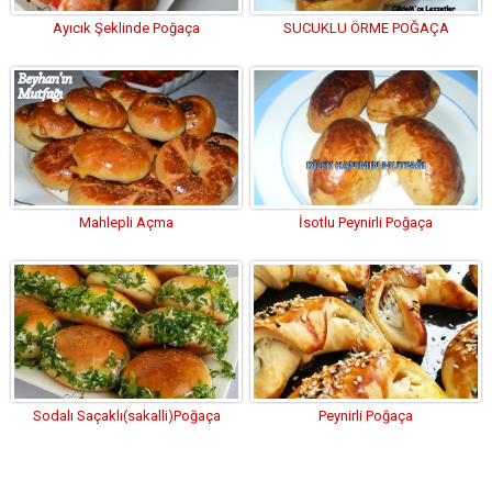
Ayıcık Şeklinde Poğaça
SUCUKLU ÖRME POĞAÇA
Mahlepli Açma
İsotlu Peynirli Poğaça
Sodalı Saçaklı(sakalli)Poğaça
Peynirli Poğaça