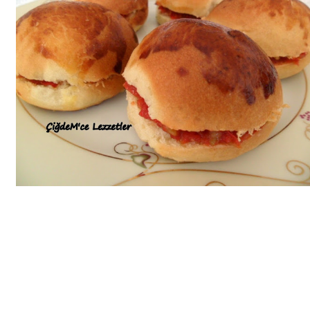
Bim Market
Carrefoursa
Hakmar
Koçtaş
Migros
Şok Market
Real Market