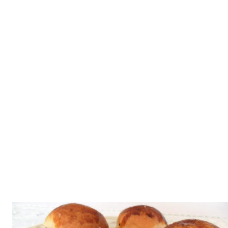
Tatlılar
Sütlü Tatlılar
Şerbetli Tatlılar
Faydalı Bilgiler
Cilt Bakımı
Diyetler
Güzellik
Haber
Pratik Bilgiler
Sağlık
Katolog
A101 Market