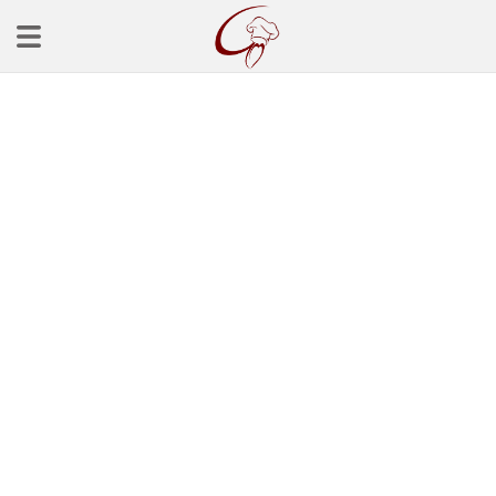
Ana Sayfa
Başlangınçlar
Çorba Tarifleri
Mezeler
Salatalar
Yemek Tarifleri
Balık Tarifleri
Et Yemekleri
Köfte Tarifleri
Makarna Tarifleri