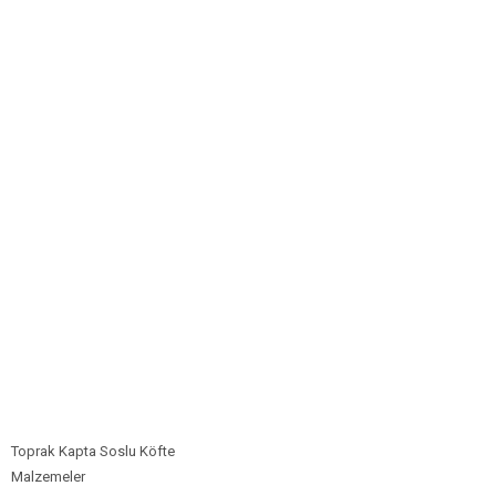
Tatlılar
Sütlü Tatlılar
Şerbetli Tatlılar
Faydalı Bilgiler
Cilt Bakımı
Diyetler
Güzellik
Haber
Pratik Bilgiler
Sağlık
Katolog
Toprak Kapta Soslu Köfte
A101 Market
Malzemeler