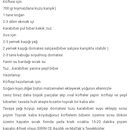
Köftesi için
Bim Market
700 gr kıyma(dana kuzu karışık)
Carrefoursa
1 tane soğan
2-3 dilim ekmek içi
Hakmar
Karabiber pul biber kekik ,tuz
Koçtaş
Sos için
2-3 yemek kaşığı yağ
Migros
2 yemek kaşığı domates salçası(biber salçası karışıkta olabilir )
2-3 tane kabuğu soyulmuş domates
Şok Market
Yarım su bardağı sıcak su
Real Market
Tuz , ,karabiber..yanına yeşil biber
Hazırlanışı
Köfteyi hazırlamak için
Soğanı kıyın,diğer bütün malzemeleri ekleyerek yoğurun.ellerinizle
ceviz biraz daha büyük parçalar alıp oval köfteler yapın .köfteyi ve yeşil
biberleri .tavada hızlı ateşte kızartın toprak bir kaba alın .
Tavaya yağı koyup salçayı domatesi tuzu karabiberi suyu ekleyip sosu
pişirin Toprak kaba koyduğunuz köftelerin biberin üzerine sosu dökün
üzerini kapatın sıcak fırında yada kısık ocakta 15-20 dakika pişsin
kapatın.Afiyet olsun.ŞİRİN CE Aşçılık ve Mutfak‘a Teşekkürler