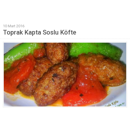
Mantı Tarifleri
Pilav Tarifleri
10 Mart 2016
Sebze Yemekleri
Toprak Kapta Soslu Köfte
Yöresel Yemek Tarifleri
Hamur İşleri
Pasta Tarifleri
Kek Tarifleri
Poğaça Tarifleri
Kurabiye Tarifleri
Börek Tarifleri
Cheesecake Tarifi
Ekmekler