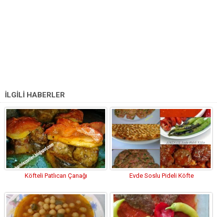
İLGİLİ HABERLER
Köfteli Patlıcan Çanağı
Evde Soslu Pideli Köfte