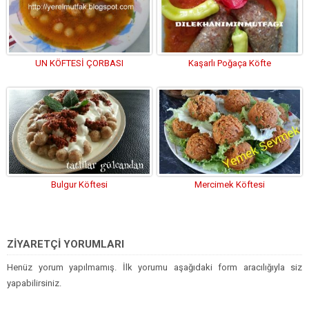
UN KÖFTESİ ÇORBASI
Kaşarlı Poğaça Köfte
Bulgur Köftesi
Mercimek Köftesi
ZİYARETÇİ YORUMLARI
Henüz yorum yapılmamış. İlk yorumu aşağıdaki form aracılığıyla siz
yapabilirsiniz.