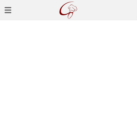
Ana Sayfa
Başlangınçlar
Çorba Tarifleri
Mezeler
Salatalar
Yemek Tarifleri
Balık Tarifleri
Et Yemekleri
Köfte Tarifleri
Makarna Tarifleri