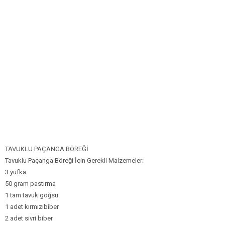
TAVUKLU PAÇANGA BÖREĞİ
Tavuklu Paçanga Böreği İçin Gerekli Malzemeler:
3 yufka
50 gram pastırma
1 tam tavuk göğsü
1 adet kırmızıbiber
2 adet sivri biber