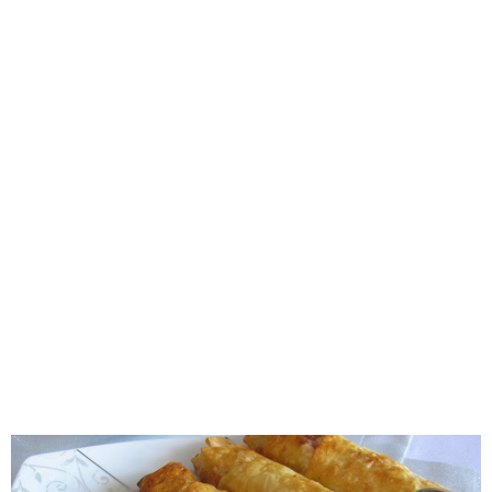
Tatlılar
Sütlü Tatlılar
Şerbetli Tatlılar
Faydalı Bilgiler
Cilt Bakımı
Diyetler
Güzellik
Haber
Pratik Bilgiler
Sağlık
Katolog
A101 Market