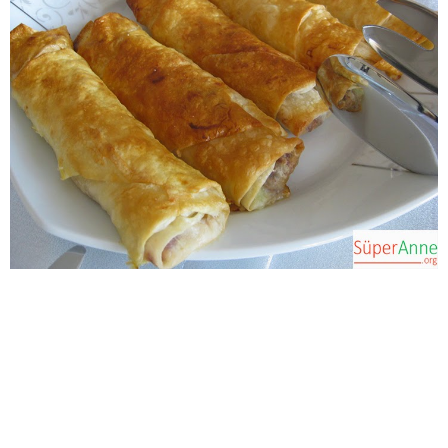
Bim Market
Carrefoursa
Hakmar
Koçtaş
Migros
Şok Market
Real Market