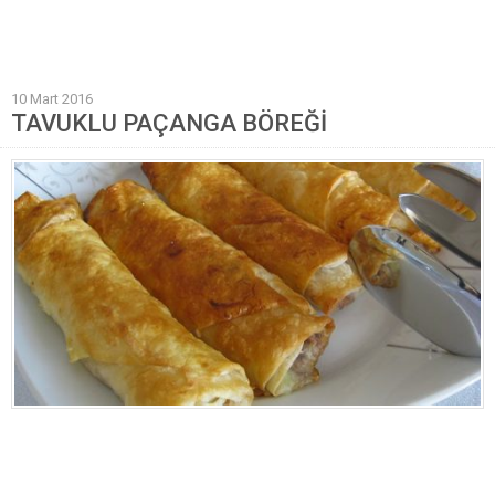
Mantı Tarifleri
Pilav Tarifleri
10 Mart 2016
Sebze Yemekleri
TAVUKLU PAÇANGA BÖREĞİ
Yöresel Yemek Tarifleri
Hamur İşleri
Pasta Tarifleri
Kek Tarifleri
Poğaça Tarifleri
Kurabiye Tarifleri
Börek Tarifleri
Cheesecake Tarifi
Ekmekler