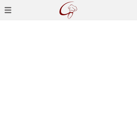
Ana Sayfa
Başlangınçlar
Çorba Tarifleri
Mezeler
Salatalar
Yemek Tarifleri
Balık Tarifleri
Et Yemekleri
Köfte Tarifleri
Makarna Tarifleri