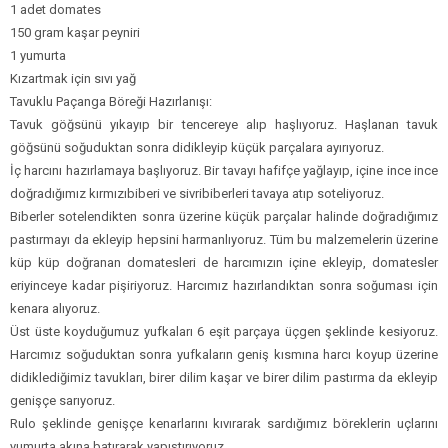
1 adet domates
150 gram kaşar peyniri
1 yumurta
Kızartmak için sıvı yağ
Tavuklu Paçanga Böreği Hazırlanışı:
Tavuk göğsünü yıkayıp bir tencereye alıp haşlıyoruz. Haşlanan tavuk
göğsünü soğuduktan sonra didikleyip küçük parçalara ayırıyoruz.
İç harcını hazırlamaya başlıyoruz. Bir tavayı hafifçe yağlayıp, içine ince ince
doğradığımız kırmızıbiberi ve sivribiberleri tavaya atıp soteliyoruz.
Biberler sotelendikten sonra üzerine küçük parçalar halinde doğradığımız
pastırmayı da ekleyip hepsini harmanlıyoruz. Tüm bu malzemelerin üzerine
küp küp doğranan domatesleri de harcımızın içine ekleyip, domatesler
eriyinceye kadar pişiriyoruz. Harcımız hazırlandıktan sonra soğuması için
kenara alıyoruz.
Üst üste koyduğumuz yufkaları 6 eşit parçaya üçgen şeklinde kesiyoruz.
Harcımız soğuduktan sonra yufkaların geniş kısmına harcı koyup üzerine
didiklediğimiz tavukları, birer dilim kaşar ve birer dilim pastırma da ekleyip
genişçe sarıyoruz.
Rulo şeklinde genişçe kenarlarını kıvırarak sardığımız böreklerin uçlarını
yumurta akına batırarak yapıştırıyoruz.