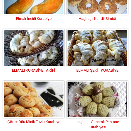
Elmalı İncirli Kurabiye
Haşhaşlı Kandil Simidi
ELMALI KURABİYE TARİFİ
ELMALI ŞERİT KURABİYE
Çörek Otlu Minik Tuzlu Kurabiye
Haşhaşlı Susamlı Pastane
Kurabiyesi