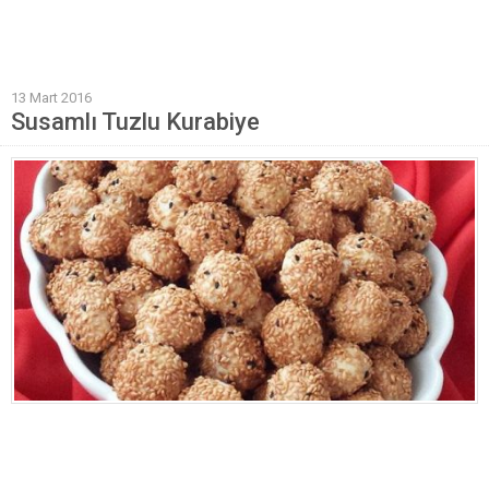
Mantı Tarifleri
Pilav Tarifleri
13 Mart 2016
Sebze Yemekleri
Susamlı Tuzlu Kurabiye
Yöresel Yemek Tarifleri
Hamur İşleri
Pasta Tarifleri
Kek Tarifleri
Poğaça Tarifleri
Kurabiye Tarifleri
Börek Tarifleri
Cheesecake Tarifi
Ekmekler