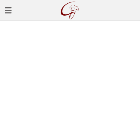
Ana Sayfa
Başlangınçlar
Çorba Tarifleri
Mezeler
Salatalar
Yemek Tarifleri
Balık Tarifleri
Et Yemekleri
Köfte Tarifleri
Makarna Tarifleri