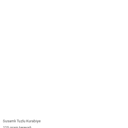
Bim Market
Carrefoursa
Hakmar
Koçtaş
Migros
Şok Market
Real Market
Susamlı Tuzlu Kurabiye
125 gram tereyağ