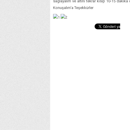
saglayalim ve altini tekrar kisip 10-15 dakika 
Konuşalım‘a Teşekkürler