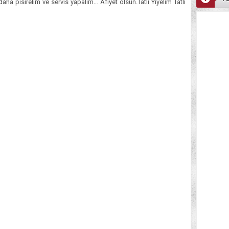
daha pisirelim ve servis yapalim… Afiyet olsun.Tatlı Yiyelim Tatlı