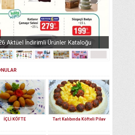
Aktüel İndirimli Ürünler Kataloğu
KONULAR
İÇLİ KÖFTE
Tart Kalıbında Köfteli Pilav