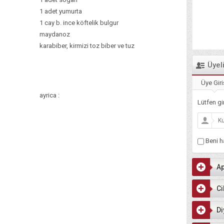
1 adet yumurta
1 cay b. ince köftelik bulgur
maydanoz
karabiber, kirmizi toz biber ve tuz
Üyel
Üye Giri
ayrica :
Lütfen gir
Beni ha
Ap
Ci
Di