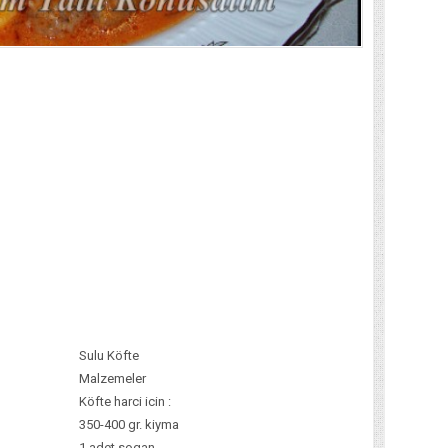
Sulu Köfte
Malzemeler
Köfte harci icin :
350-400 gr. kiyma
1 adet sogan