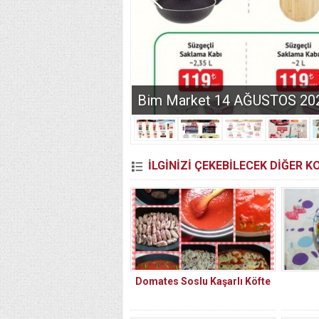
Bim Market 14 AĞUSTOS 2026 
İLGİNİZİ ÇEKEBİLECEK DİĞER 
Domates Soslu Kaşarlı Köfte