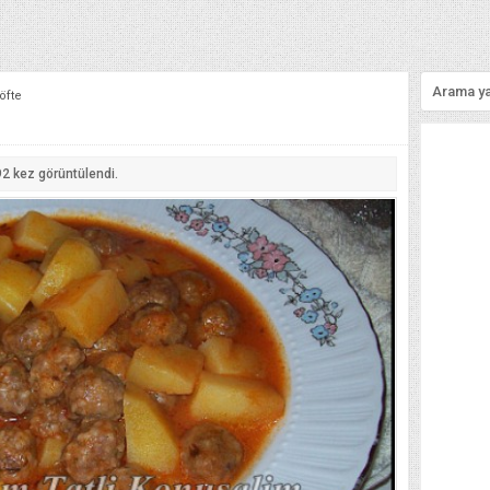
öfte
92
kez görüntülendi.