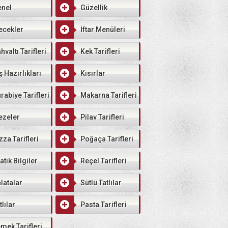
enel
Güzellik
ecekler
İftar Menüleri
hvaltı Tarifleri
Kek Tarifleri
ş Hazırlıkları
Kısırlar
rabiye Tarifleri
Makarna Tarifleri
ezeler
Pilav Tarifleri
zza Tarifleri
Poğaça Tarifleri
atik Bilgiler
Reçel Tarifleri
latalar
Sütlü Tatlılar
tlılar
Pasta Tarifleri
mek Tarifleri