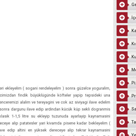
G
İç
Ka
Kı
Ku
M
Pi
ri ekleyelim ( sogani rendeleyelim ) sonra güzelce yoguralim,
cimizdan findik büyüklügünde köfteler yapip tepsideki una
Pr
enceremizi alalim ve tereyagini ve cok az siviyagi ilave edelim
Sa
im sonra dargunu ilave edip ardindan kücük küp sekli dogranmis
klasik 1-1,5 litre su ekleyip tuzunuda ayarlayip kaynamasini
Ta
receye alip patatesler yari kivamda pisene kadar bekleyelim (
lave edip altini en yüksek dereceye alip tekrar kaynamasini
Ye