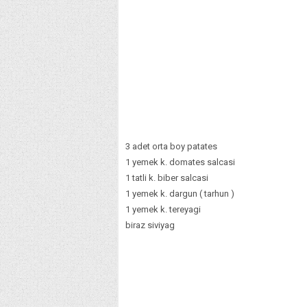
3 adet orta boy patates
1 yemek k. domates salcasi
1 tatli k. biber salcasi
1 yemek k. dargun ( tarhun )
1 yemek k. tereyagi
biraz siviyag