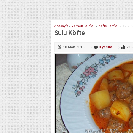
Anasayfa
»
Yemek Tarifleri
»
Köfte Tarifleri
»
Sulu K
Sulu Köfte
10 Mart
2016
0
yorum
2.0