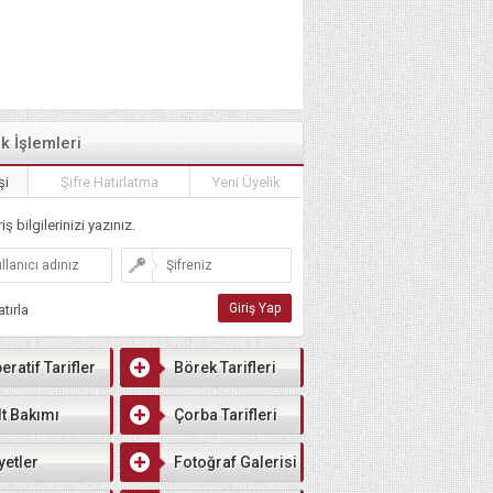
ik İşlemleri
şi
Şifre Hatırlatma
Yeni Üyelik
iş bilgilerinizi yazınız.
tırla
eratif Tarifler
Börek Tarifleri
lt Bakımı
Çorba Tarifleri
yetler
Fotoğraf Galerisi