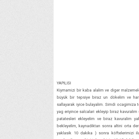
YAPILISI
Kiymamizi bir kaba alalim ve diger malzemele
büyük bir tepsiye biraz un dökelim ve har
sallayarak iyice bulayalim. Simdi ocagimiza t
yag eriyince salcalari ekleyip biraz kavural
patatesleri ekleyelim ve biraz kavuralim ya
bekleyelim, kaynadiktan sonra altini orta de
yaklasik 10 dakika ) sonra köftelerimizi i