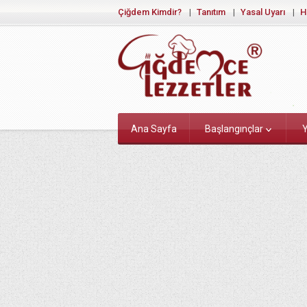
Çiğdem Kimdir?
Tanıtım
Yasal Uyarı
H
Ana Sayfa
Başlangınçlar
Y