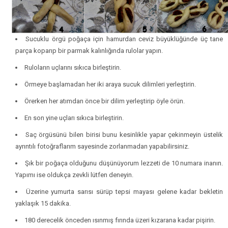
Sucuklu örgü poğaça için hamurdan ceviz büyüklüğünde üç tane
parça koparıp bir parmak kalınlığında rulolar yapın.
Ruloların uçlarını sıkıca birleştirin.
Örmeye başlamadan her iki araya sucuk dilimleri yerleştirin.
Örerken her atımdan önce bir dilim yerleştirip öyle örün.
En son yine uçları sıkıca birleştirin.
Saç örgüsünü bilen birisi bunu kesinlikle yapar çekinmeyin üstelik
ayrıntılı fotoğraflarım sayesinde zorlanmadan yapabilirsiniz.
Şık bir poğaça olduğunu düşünüyorum lezzeti de 10 numara inanın.
Yapımı ise oldukça zevkli lütfen deneyin.
Üzerine yumurta sarısı sürüp tepsi mayası gelene kadar bekletin
yaklaşık 15 dakika.
180 derecelik önceden ısınmış fırında üzeri kızarana kadar pişirin.