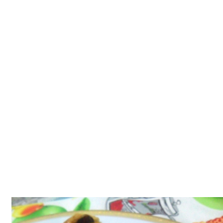
Tatlılar
Sütlü Tatlılar
Şerbetli Tatlılar
Faydalı Bilgiler
Cilt Bakımı
Diyetler
Güzellik
Haber
Pratik Bilgiler
Sağlık
Katolog
A101 Market