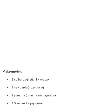
Malzemeler:
2 su bardağı süt (ılık olacak)
1 çay bardağı zeytinyağı
2 yumurta (birinin sarısı ayrılacak)
1.5 yemek kaşığı şeker