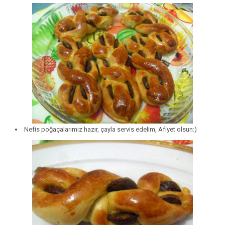
Nefis poğaçalarımız hazır, çayla servis edelim, Afiyet olsun:)