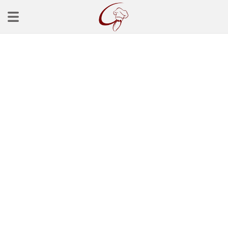
Ana Sayfa
Başlangınçlar
Çorba Tarifleri
Mezeler
Salatalar
Yemek Tarifleri
Balık Tarifleri
Et Yemekleri
Köfte Tarifleri
Makarna Tarifleri