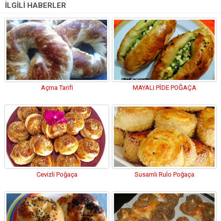
İLGİLİ HABERLER
Açma Tarifi
MAYALI PİDE POĞAÇA
Cevizli Poğaça
Susamlı Rulo Poğaça