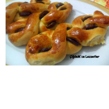
Bim Market
Carrefoursa
Hakmar
Koçtaş
Migros
Şok Market
Real Market