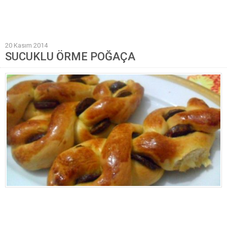
Mantı Tarifleri
Pilav Tarifleri
20 Kasım 2014
Sebze Yemekleri
SUCUKLU ÖRME POĞAÇA
Yöresel Yemek Tarifleri
Hamur İşleri
Pasta Tarifleri
Kek Tarifleri
Poğaça Tarifleri
Kurabiye Tarifleri
Börek Tarifleri
Cheesecake Tarifi
Ekmekler