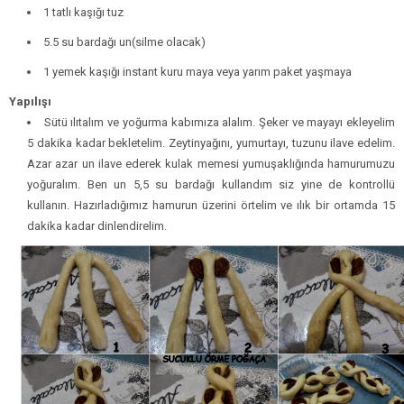
1 tatlı kaşığı tuz
5.5 su bardağı un(silme olacak)
1 yemek kaşığı instant kuru maya veya yarım paket yaşmaya
Yapılışı
Sütü ılıtalım ve yoğurma kabımıza alalım. Şeker ve mayayı ekleyelim
5 dakika kadar bekletelim. Zeytinyağını, yumurtayı, tuzunu ilave edelim.
Azar azar un ilave ederek kulak memesi yumuşaklığında hamurumuzu
yoğuralım. Ben un 5,5 su bardağı kullandım siz yine de kontrollü
kullanın. Hazırladığımız hamurun üzerini örtelim ve ılık bir ortamda 15
dakika kadar dinlendirelim.