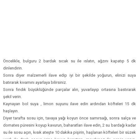
Öncelikle, bulguru 2 bardak sıcak su ile ıslatın, ağzını kapatıp 5 dk
dinlendirin.
Sonra diyer malzemerli ilave edip iyi bir şekilde yoğurun, elinizi suya
batırarak kıvamını ayarlaya bilirsiniz.
Sonra fındık büyüklüğünde parçalar alın, yuvarlayıp ortasına bastırarak
şekil verin.
Kaynayan bol suya , limon suyunu ilave edin ardından köfteleri 15 dk
haşlayın.
Diyer tarafta sosu için, tavaya yağı koyun önce samırsağı, sonra salça ve
domates püresini koyup kavurun, baharatları ilave edin, 2 su bardağı kadar
su ile sosu açın, kısık ateşte 10 dakika pişirin, haşlanan köfteleri bir süzek