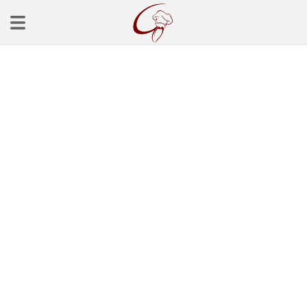
Ana Sayfa
Başlangınçlar
Çorba Tarifleri
Mezeler
Salatalar
Yemek Tarifleri
Balık Tarifleri
Et Yemekleri
Köfte Tarifleri
Makarna Tarifleri