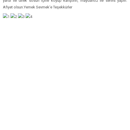
yardı ile direk sosun içine koyup karıştırın, maydanoz ile servis yapın.
Afiyet olsun.Yemek Sevmek‘e Teşekkürler