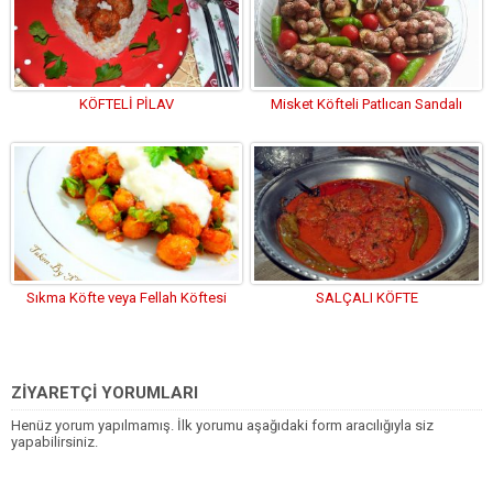
KÖFTELİ PİLAV
Misket Köfteli Patlıcan Sandalı
Sıkma Köfte veya Fellah Köftesi
SALÇALI KÖFTE
ZİYARETÇİ YORUMLARI
Henüz yorum yapılmamış. İlk yorumu aşağıdaki form aracılığıyla siz
yapabilirsiniz.