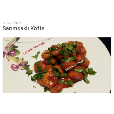
Mantı Tarifleri
Pilav Tarifleri
10 Mart 2016
Sebze Yemekleri
Sarımsaklı Köfte
Yöresel Yemek Tarifleri
Hamur İşleri
Pasta Tarifleri
Kek Tarifleri
Poğaça Tarifleri
Kurabiye Tarifleri
Börek Tarifleri
Cheesecake Tarifi
Ekmekler