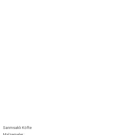
Bim Market
Carrefoursa
Hakmar
Koçtaş
Migros
Şok Market
Real Market
Sarımsaklı Köfte
Malzemeler :