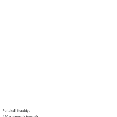
Bim Market
Carrefoursa
Hakmar
Koçtaş
Migros
Şok Market
Real Market
Portakallı Kurabiye
150 g yumuşak tereyağı