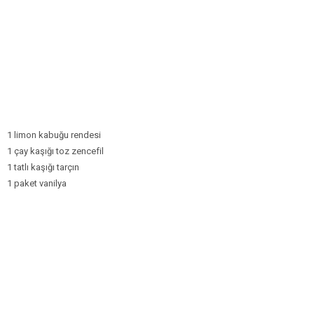
1 limon kabuğu rendesi
1 çay kaşığı toz zencefil
1 tatlı kaşığı tarçın
1 paket vanilya