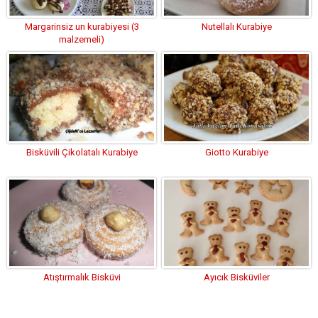
Margarinsiz un kurabiyesi (3
Nutellalı Kurabiye
malzemeli)
Bisküvili Çikolatalı Kurabiye
Giotto Kurabiye
Atıştırmalık Bisküvi
Ayıcık Bisküviler