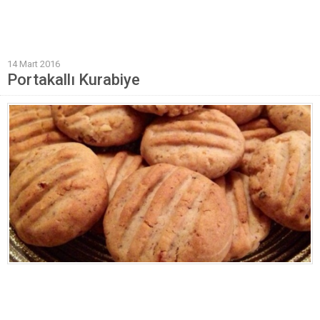
Mantı Tarifleri
Pilav Tarifleri
14 Mart 2016
Sebze Yemekleri
Portakallı Kurabiye
Yöresel Yemek Tarifleri
Hamur İşleri
Pasta Tarifleri
Kek Tarifleri
Poğaça Tarifleri
Kurabiye Tarifleri
Börek Tarifleri
Cheesecake Tarifi
Ekmekler