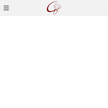
Ana Sayfa
Başlangınçlar
Çorba Tarifleri
Mezeler
Salatalar
Yemek Tarifleri
Balık Tarifleri
Et Yemekleri
Köfte Tarifleri
Makarna Tarifleri