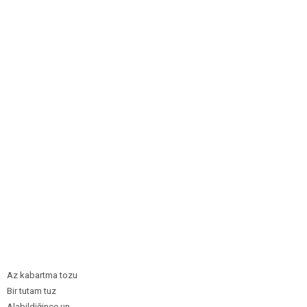
Az kabartma tozu
Bir tutam tuz
Alabildiğince un