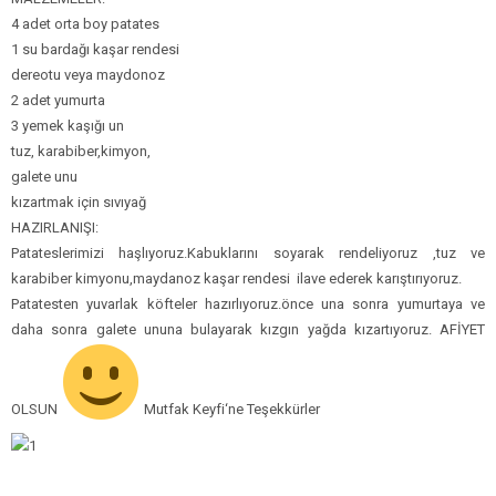
4 adet orta boy patates
1 su bardağı kaşar rendesi
dereotu veya maydonoz
2 adet yumurta
3 yemek kaşığı un
tuz, karabiber,kimyon,
galete unu
kızartmak için sıvıyağ
HAZIRLANIŞI:
Patateslerimizi haşlıyoruz.Kabuklarını soyarak rendeliyoruz ,tuz ve
karabiber kimyonu,maydanoz kaşar rendesi ilave ederek karıştırıyoruz.
Patatesten yuvarlak köfteler hazırlıyoruz.önce una sonra yumurtaya ve
daha sonra galete ununa bulayarak kızgın yağda kızartıyoruz. AFİYET
OLSUN
Mutfak Keyfi‘ne Teşekkürler