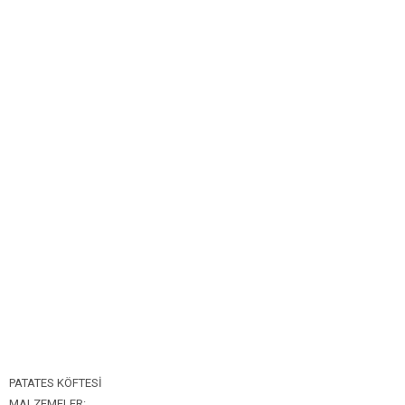
Bim Market
Carrefoursa
Hakmar
Koçtaş
Migros
Şok Market
Real Market
PATATES KÖFTESİ
MALZEMELER: