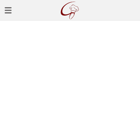
Ana Sayfa
Başlangınçlar
Çorba Tarifleri
Mezeler
Salatalar
Yemek Tarifleri
Balık Tarifleri
Et Yemekleri
Köfte Tarifleri
Makarna Tarifleri