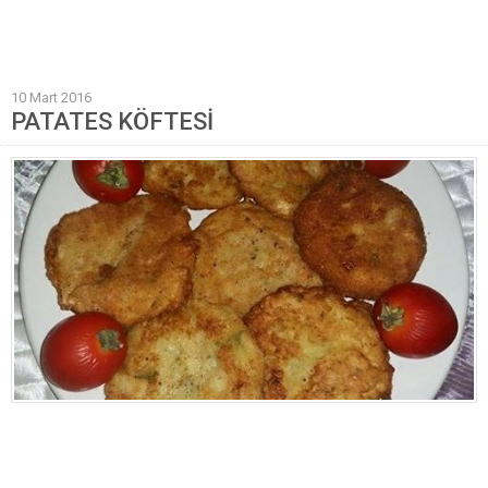
Mantı Tarifleri
Pilav Tarifleri
10 Mart 2016
Sebze Yemekleri
PATATES KÖFTESİ
Yöresel Yemek Tarifleri
Hamur İşleri
Pasta Tarifleri
Kek Tarifleri
Poğaça Tarifleri
Kurabiye Tarifleri
Börek Tarifleri
Cheesecake Tarifi
Ekmekler