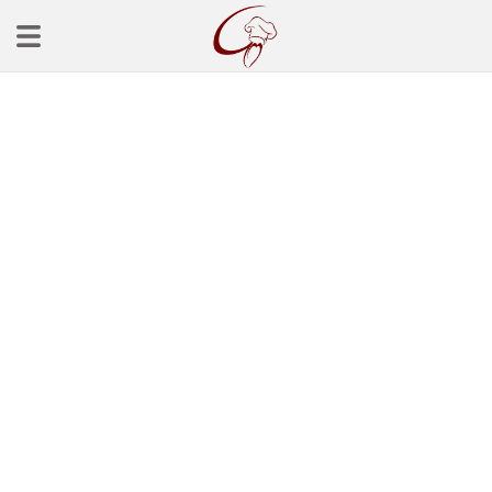
Ana Sayfa
Başlangınçlar
Çorba Tarifleri
Mezeler
Salatalar
Yemek Tarifleri
Balık Tarifleri
Et Yemekleri
Köfte Tarifleri
Makarna Tarifleri