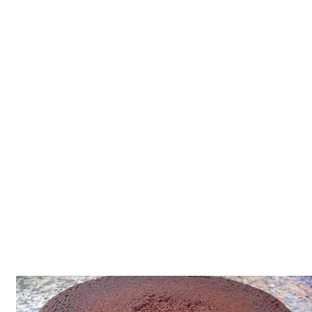
Tatlılar
Sütlü Tatlılar
Şerbetli Tatlılar
Faydalı Bilgiler
Cilt Bakımı
Diyetler
Güzellik
Haber
Pratik Bilgiler
Sağlık
Katolog
A101 Market