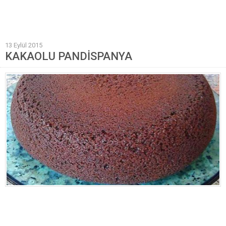
Mantı Tarifleri
Pilav Tarifleri
13 Eylül 2015
Sebze Yemekleri
KAKAOLU PANDİSPANYA
Yöresel Yemek Tarifleri
Hamur İşleri
Pasta Tarifleri
Kek Tarifleri
Poğaça Tarifleri
Kurabiye Tarifleri
Börek Tarifleri
Cheesecake Tarifi
Ekmekler