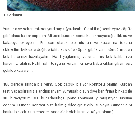
Hazırlanışı:
Yumurta ve şekeri mikser yardımıyla (yaklaşık 10 dakika )bembeyaz köpük
gibi olana kadar çırpalım. Mikseri bundan sonra kullanmayacağız. Ilık su ve
kakaoyu ekleyelim. En son olarak elenmiş un ve kabartma tozunu
ekleyelim. Mikserle değilde tahta kaşık ile köpük gibi kıvamı söndürmeden
kek harcımızı hazırlayalım. Hafif yağlanmış ve unlanmış kek kalıbımıza
harcımızı alalım. Hafif hafif tezgaha vuralım ki hava kabarcıkları çıksın eşit
şekilde kabarsın.
180 derece fırında pişirelim. Çok çabuk pişiyor konrtollü olalım. Kürdan
testi yapabilirsiniz. Pandispanyam yumuşak olsun diye ben fırına bir kap ile
su bırakıyorum su buharlaştıkça pandispanyayı yumuşatıyor tavsiye
ederim. Bundan sonrası size kalmış dilediğiniz gibi süsleyin. Sünger gibi
harika bir kek. Süslemeden önce 3’e bölebilirsiniz. Afiyet olsun:)