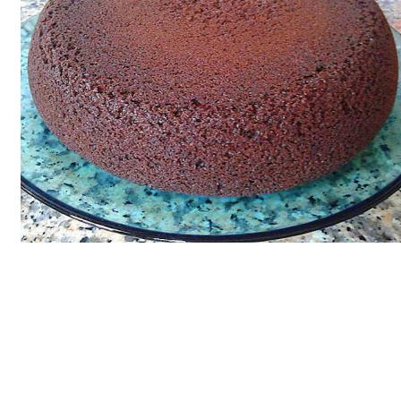
Bim Market
Carrefoursa
Hakmar
Koçtaş
Migros
Şok Market
Real Market