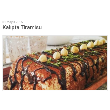
Mantı Tarifleri
Pilav Tarifleri
31 Mayıs 2016
Sebze Yemekleri
Kalıpta Tiramisu
Yöresel Yemek Tarifleri
Hamur İşleri
Pasta Tarifleri
Kek Tarifleri
Poğaça Tarifleri
Kurabiye Tarifleri
Börek Tarifleri
Cheesecake Tarifi
Ekmekler