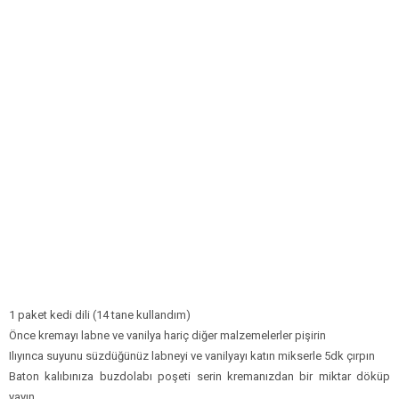
1 paket kedi dili (14 tane kullandım)
Önce kremayı labne ve vanilya hariç diğer malzemelerler pişirin
Ilıyınca suyunu süzdüğünüz labneyi ve vanilyayı katın mikserle 5dk çırpın
Baton kalıbınıza buzdolabı poşeti serin kremanızdan bir miktar döküp
yayın