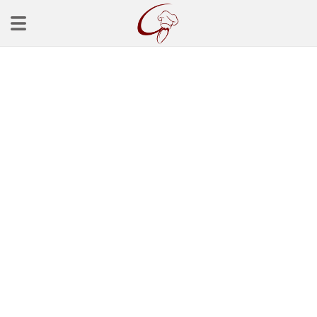
Ana Sayfa
Başlangınçlar
Çorba Tarifleri
Mezeler
Salatalar
Yemek Tarifleri
Balık Tarifleri
Et Yemekleri
Köfte Tarifleri
Makarna Tarifleri