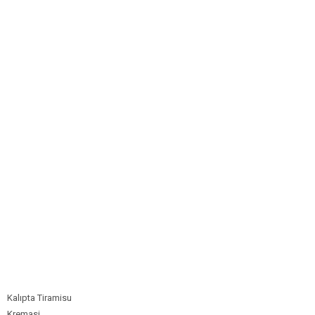
Bim Market
Carrefoursa
Hakmar
Koçtaş
Migros
Şok Market
Real Market
Kalıpta Tiramisu
Kremasi