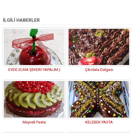
İLGİLİ HABERLER
EVDE ELMA ŞEKERİ YAPALIM:)
Çikolata Dalgası
Meyveli Pasta
KELEBEK PASTA