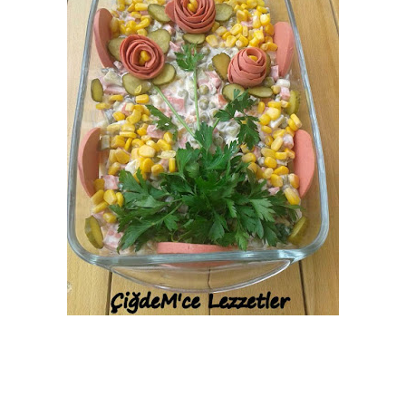
Bim Market
Carrefoursa
Hakmar
Koçtaş
Migros
Şok Market
Real Market