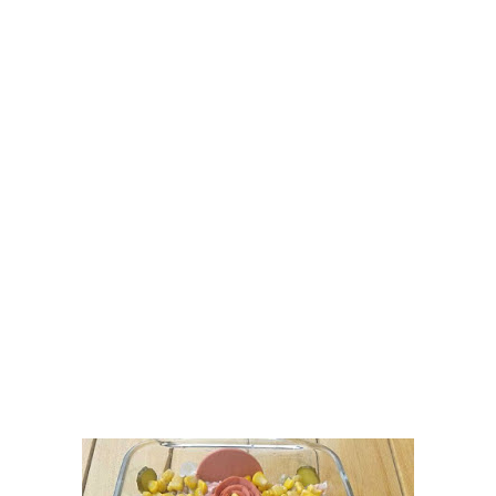
Tatlılar
Sütlü Tatlılar
Şerbetli Tatlılar
Faydalı Bilgiler
Cilt Bakımı
Diyetler
Güzellik
Haber
Pratik Bilgiler
Sağlık
Katolog
A101 Market