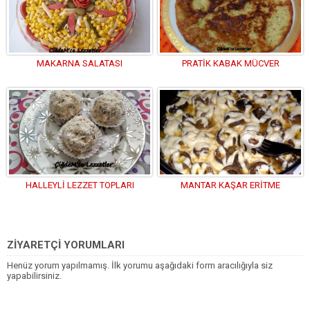
MAKARNA SALATASI
PRATİK KABAK MÜCVER
HALLEYLİ LEZZET TOPLARI
MANTAR KAŞAR ERİTME
ZİYARETÇİ YORUMLARI
Henüz yorum yapılmamış. İlk yorumu aşağıdaki form aracılığıyla siz
yapabilirsiniz.