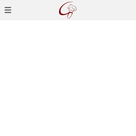
Ana Sayfa
Başlangınçlar
Çorba Tarifleri
Mezeler
Salatalar
Yemek Tarifleri
Balık Tarifleri
Et Yemekleri
Köfte Tarifleri
Makarna Tarifleri