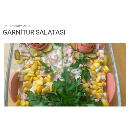
Mantı Tarifleri
Pilav Tarifleri
15 Temmuz 2015
Sebze Yemekleri
GARNİTÜR SALATASI
Yöresel Yemek Tarifleri
Hamur İşleri
Pasta Tarifleri
Kek Tarifleri
Poğaça Tarifleri
Kurabiye Tarifleri
Börek Tarifleri
Cheesecake Tarifi
Ekmekler