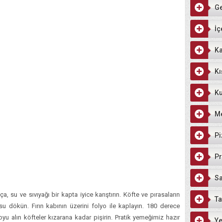
G
İç
Ka
Kı
Ku
M
Pi
Pr
Sa
, su ve sıvıyağı bir kapta iyice karıştırın. Köfte ve pırasaların
Ta
u dökün. Fırın kabının üzerini folyo ile kaplayın. 180 derece
yoyu alın köfteler kızarana kadar pişirin. Pratik yemeğimiz hazır
Ye