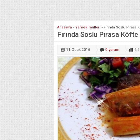
Anasayfa
»
Yemek Tarifleri
»
Fırında Soslu Pırasa 
Fırında Soslu Pırasa Köfte
11 Ocak
2016
0
yorum
2.