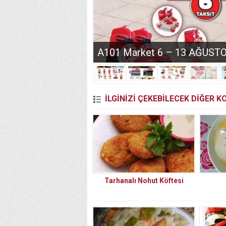
A101 Market 6 – 13 AĞUSTOS 
İLGİNİZİ ÇEKEBİLECEK DİĞER 
Tarhanalı Nohut Köftesi