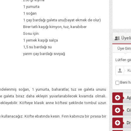
1 yumurta
1 soğan
1 çay bardağı galeta unu(bayat ekmek de olur)
Birer tatlı kaşığı kimyon, tuz, karabiber
Sosu için:
Üyel
1 yemek kaşığı salça
1,5 su bardağı su
Üye Giri
yarım çay bardağı sıvıyağ
Lütfen gir
Beni ha
endelenmiş soğan, 1 yumurta, baharatlar, tuz ve galeta ununu
se galeta biraz daha ekleyin yuvarlanabilecek kıvamda olmalı.
Ap
kleyebilir. Köfteye klasik anne köftesi şeklinde tombul uzun
Ci
 kullanacağız. Köfte ebatında kesin. Fırın kabınıza bir pırasa bir
Di