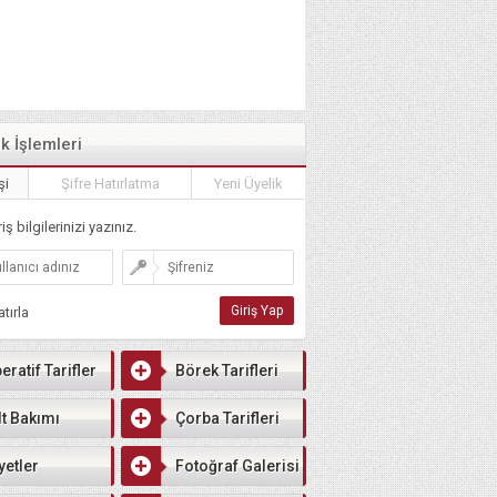
ik İşlemleri
şi
Şifre Hatırlatma
Yeni Üyelik
iş bilgilerinizi yazınız.
tırla
eratif Tarifler
Börek Tarifleri
lt Bakımı
Çorba Tarifleri
yetler
Fotoğraf Galerisi