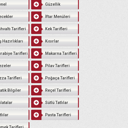
enel
Güzellik
ecekler
İftar Menüleri
hvaltı Tarifleri
Kek Tarifleri
ş Hazırlıkları
Kısırlar
rabiye Tarifleri
Makarna Tarifleri
ezeler
Pilav Tarifleri
zza Tarifleri
Poğaça Tarifleri
atik Bilgiler
Reçel Tarifleri
latalar
Sütlü Tatlılar
tlılar
Pasta Tarifleri
mek Tarifleri