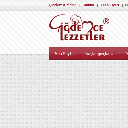
Çiğdem Kimdir?
Tanıtım
Yasal Uyarı
H
Ana Sayfa
Başlangınçlar
Y