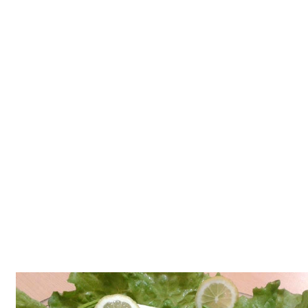
Tatlılar
Sütlü Tatlılar
Şerbetli Tatlılar
Faydalı Bilgiler
Cilt Bakımı
Diyetler
Güzellik
Haber
Pratik Bilgiler
Sağlık
Katolog
A101 Market