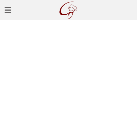
Ana Sayfa
Başlangınçlar
Çorba Tarifleri
Mezeler
Salatalar
Yemek Tarifleri
Balık Tarifleri
Et Yemekleri
Köfte Tarifleri
Makarna Tarifleri