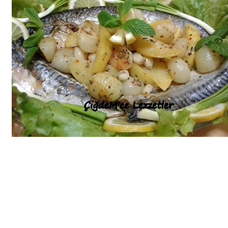
Bim Market
Carrefoursa
Hakmar
Koçtaş
Migros
Şok Market
Real Market