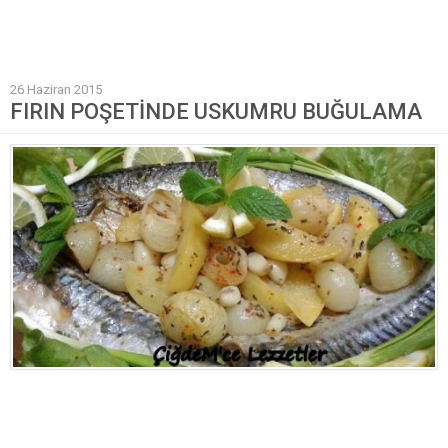
Mantı Tarifleri
Pilav Tarifleri
26 Haziran 2015
Sebze Yemekleri
FIRIN POŞETİNDE USKUMRU BUĞULAMA
Yöresel Yemek Tarifleri
Hamur İşleri
Pasta Tarifleri
Kek Tarifleri
Poğaça Tarifleri
Kurabiye Tarifleri
Börek Tarifleri
Cheesecake Tarifi
Ekmekler