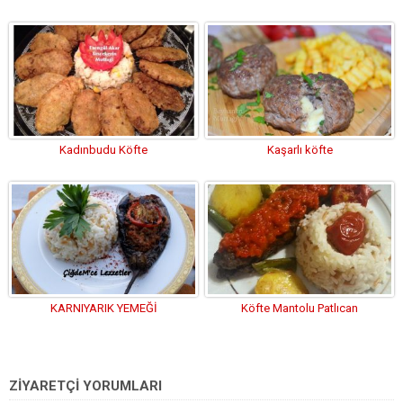
Kadınbudu Köfte
Kaşarlı köfte
KARNIYARIK YEMEĞİ
Köfte Mantolu Patlıcan
ZİYARETÇİ YORUMLARI