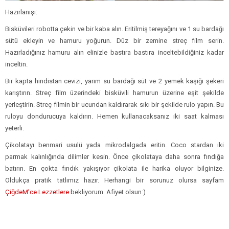
Hazırlanışı:
Bisküvileri robotta çekin ve bir kaba alın. Eritilmiş tereyağını ve 1 su bardağı
sütü ekleyin ve hamuru yoğurun. Düz bir zemine streç film serin.
Hazırladığınız hamuru alın elinizle bastıra bastıra inceltebildiğiniz kadar
inceltin.
Bir kapta hindistan cevizi, yarım su bardağı süt ve 2 yemek kaşığı şekeri
karıştırın. Streç film üzerindeki bisküvili hamurun üzerine eşit şekilde
yerleştirin. Streç filmin bir ucundan kaldırarak sıkı bir şekilde rulo yapın. Bu
ruloyu dondurucuya kaldırın. Hemen kullanacaksanız iki saat kalması
yeterli.
Çikolatayı benmari usulü yada mikrodalgada eritin. Coco stardan iki
parmak kalınlığında dilimler kesin. Önce çikolataya daha sonra fındığa
batırın. En çokta fındık yakışıyor çikolata ile harika oluyor bilginize.
Oldukça pratik tatlımız hazır. Herhangi bir sorunuz olursa sayfam
ÇiğdeM’ce Lezzetlere
bekliyorum. Afiyet olsun:)