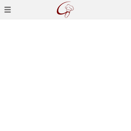
Ana Sayfa
Başlangınçlar
Çorba Tarifleri
Mezeler
Salatalar
Yemek Tarifleri
Balık Tarifleri
Et Yemekleri
Köfte Tarifleri
Makarna Tarifleri