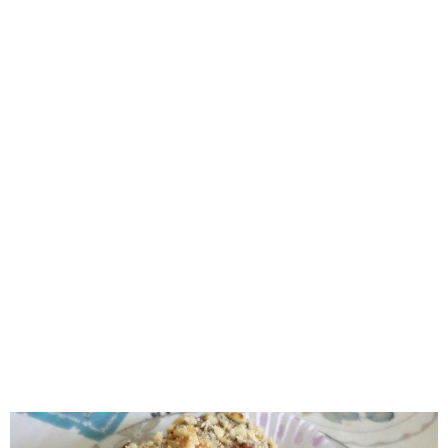
Bim Market
Carrefoursa
Hakmar
Koçtaş
Migros
Şok Market
Real Market