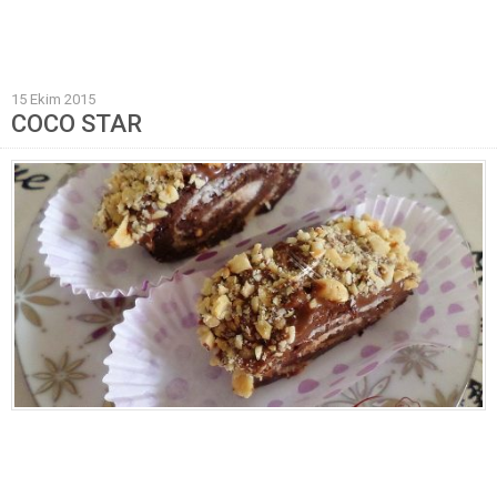
Mantı Tarifleri
Pilav Tarifleri
15 Ekim 2015
Sebze Yemekleri
COCO STAR
Yöresel Yemek Tarifleri
Hamur İşleri
Pasta Tarifleri
Kek Tarifleri
Poğaça Tarifleri
Kurabiye Tarifleri
Börek Tarifleri
Cheesecake Tarifi
Ekmekler