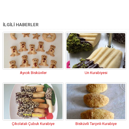
İLGİLİ HABERLER
Ayıcık Bisküviler
Un Kurabiyesi
Çikolatalı Çubuk Kurabiye
Bisküvili Tarçınlı Kurabiye