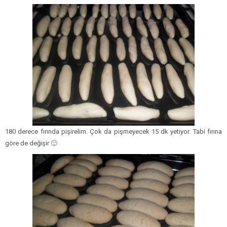
180 derece fırında pişirelim. Çok da pişmeyecek 15 dk yetiyor. Tabi fırına
göre de değişir 🙂