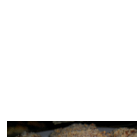
Tatlılar
Sütlü Tatlılar
Şerbetli Tatlılar
Faydalı Bilgiler
Cilt Bakımı
Diyetler
Güzellik
Haber
Pratik Bilgiler
Sağlık
Katolog
A101 Market