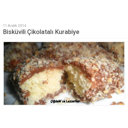
Mantı Tarifleri
Pilav Tarifleri
11 Aralık 2014
Sebze Yemekleri
Bisküvili Çikolatalı Kurabiye
Yöresel Yemek Tarifleri
Hamur İşleri
Pasta Tarifleri
Kek Tarifleri
Poğaça Tarifleri
Kurabiye Tarifleri
Börek Tarifleri
Cheesecake Tarifi
Ekmekler