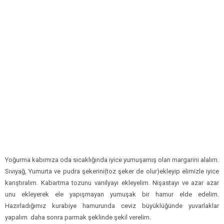
Yoğurma kabımıza oda sıcaklığında iyice yumuşamış olan margarini alalım.
Sıvıyağ, Yumurta ve pudra şekerini(toz şeker de olur)ekleyip elimizle iyice
karıştıralım. Kabartma tozunu vanilyayı ekleyelim. Nişastayı ve azar azar
unu ekleyerek ele yapışmayan yumuşak bir hamur elde edelim.
Hazırladığımız kurabiye hamurunda ceviz büyüklüğünde yuvarlaklar
yapalım daha sonra parmak şeklinde şekil verelim.