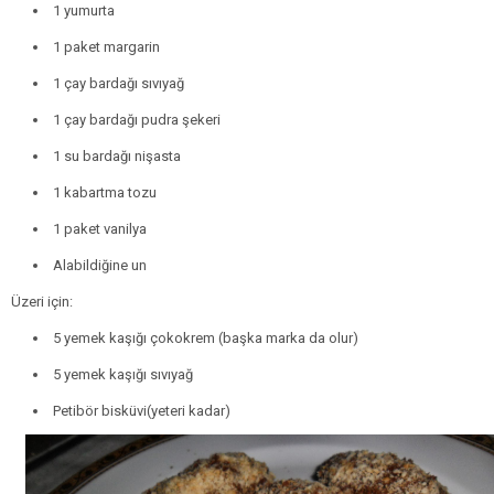
1 yumurta
1 paket margarin
1 çay bardağı sıvıyağ
1 çay bardağı pudra şekeri
1 su bardağı nişasta
1 kabartma tozu
1 paket vanilya
Alabildiğine un
Üzeri için:
5 yemek kaşığı çokokrem (başka marka da olur)
5 yemek kaşığı sıvıyağ
Petibör bisküvi(yeteri kadar)