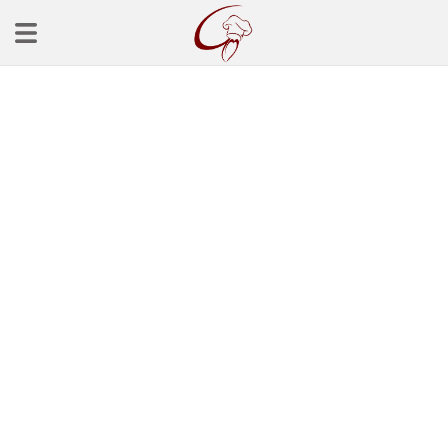
Ana Sayfa
Başlangınçlar
Çorba Tarifleri
Mezeler
Salatalar
Yemek Tarifleri
Balık Tarifleri
Et Yemekleri
Köfte Tarifleri
Makarna Tarifleri