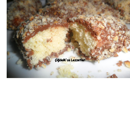
Bim Market
Carrefoursa
Hakmar
Koçtaş
Migros
Şok Market
Real Market