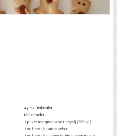
Ayıcık Bisküviler
Malzemeler :
1 paket margarin veya tereyağ (250 gr )
1 su bardağı pudra şekeri
1 su bardağı nişasta (buğday veya mısır )