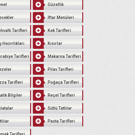
enel
Güzellik
ecekler
İftar Menüleri
hvaltı Tarifleri
Kek Tarifleri
ş Hazırlıkları
Kısırlar
rabiye Tarifleri
Makarna Tarifleri
ezeler
Pilav Tarifleri
zza Tarifleri
Poğaça Tarifleri
atik Bilgiler
Reçel Tarifleri
latalar
Sütlü Tatlılar
tlılar
Pasta Tarifleri
mek Tarifleri