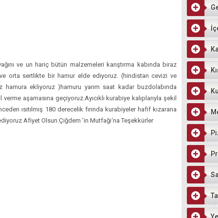
G
İç
Ka
ğını ve un hariç bütün malzemeleri karıştırma kabında biraz
Kı
ve orta sertlikte bir hamur elde ediyoruz. (hindistan cevizi ve
ruz hamura ekliyoruz )hamuru yarım saat kadar buzdolabında
Ku
l verme aşamasına geçiyoruz.Ayıcıklı kurabiye kalıplarıyla şekil
nceden ısıtılmış 180 derecelik fırında kurabiyeler hafif kızarana
M
ediyoruz Afiyet Olsun.Çiğdem ’in Mutfağı‘na Teşekkürler
Pi
Pr
Sa
Ta
Ye