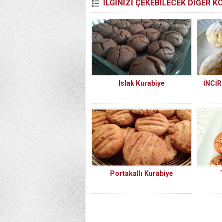
İLGİNİZİ ÇEKEBİLECEK DİĞER 
Islak Kurabiye
İNCİR
Portakallı Kurabiye