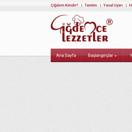
Çiğdem Kimdir?
Tanıtım
Yasal Uyarı
H
Ana Sayfa
Başlangınçlar
Y