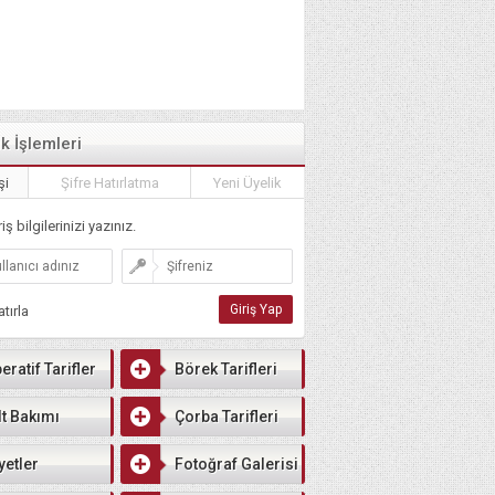
ik İşlemleri
şi
Şifre Hatırlatma
Yeni Üyelik
iş bilgilerinizi yazınız.
tırla
eratif Tarifler
Börek Tarifleri
lt Bakımı
Çorba Tarifleri
yetler
Fotoğraf Galerisi