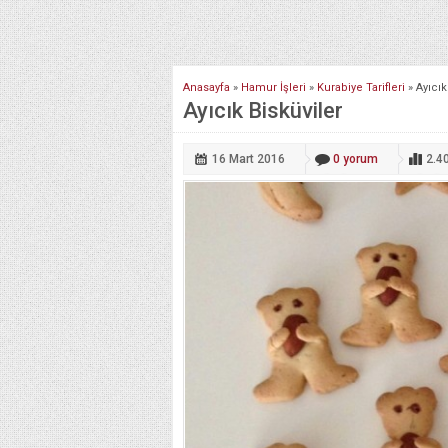
Anasayfa
»
Hamur İşleri
»
Kurabiye Tarifleri
»
Ayıcık
Ayıcık Bisküviler
16 Mart
2016
0
yorum
2.4