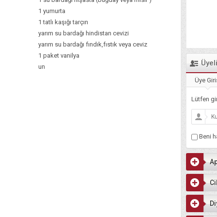
1 yumurta
1 tatlı kaşığı tarçın
yarım su bardağı hindistan cevizi
yarım su bardağı fındık,fıstık veya ceviz
1 paket vanilya
Üyel
un
Üye Giri
Lütfen gir
Beni ha
Ap
Ci
Di