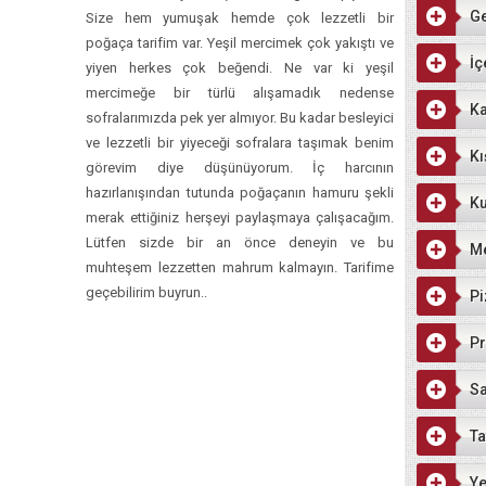
G
Size hem yumuşak hemde çok lezzetli bir
poğaça tarifim var. Yeşil mercimek çok yakıştı ve
İç
yiyen herkes çok beğendi. Ne var ki yeşil
mercimeğe bir türlü alışamadık nedense
Ka
sofralarımızda pek yer almıyor. Bu kadar besleyici
ve lezzetli bir yiyeceği sofralara taşımak benim
Kı
görevim diye düşünüyorum. İç harcının
hazırlanışından tutunda poğaçanın hamuru şekli
Ku
merak ettiğiniz herşeyi paylaşmaya çalışacağım.
Lütfen sizde bir an önce deneyin ve bu
M
muhteşem lezzetten mahrum kalmayın. Tarifime
geçebilirim buyrun..
Pi
Pr
Sa
Ta
Ye