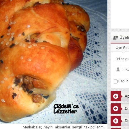
Üyel
Üye Giri
Lütfen gir
Beni ha
Ap
Ci
Di
Merhabalar, hayırlı akşamlar sevgili takipçilerim.