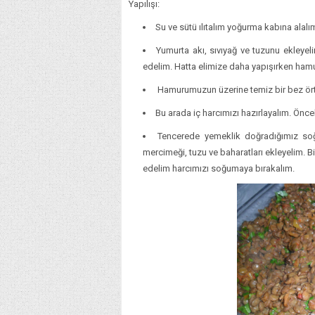
Yapılışı:
Su ve sütü ılıtalım yoğurma kabına alal
Yumurta akı, sıvıyağ ve tuzunu ekleye
edelim. Hatta elimize daha yapışırken ham
Hamurumuzun üzerine temiz bir bez ört
Bu arada iç harcımızı hazırlayalım. Önce
Tencerede yemeklik doğradığımız soğ
mercimeği, tuzu ve baharatları ekleyelim. 
edelim harcımızı soğumaya bırakalım.