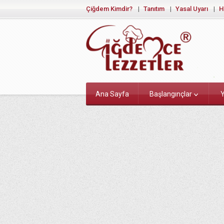
Çiğdem Kimdir?
Tanıtım
Yasal Uyarı
H
Ana Sayfa
Başlangınçlar
Y