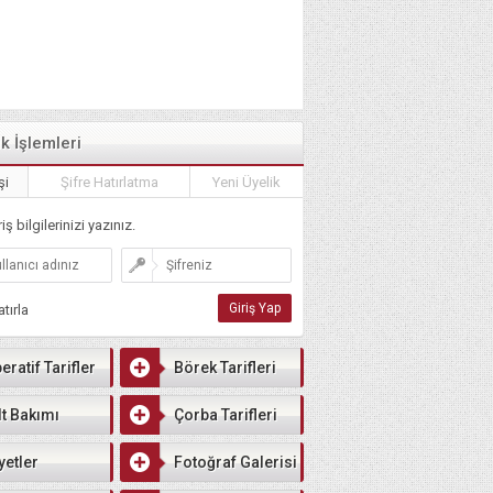
ik İşlemleri
şi
Şifre Hatırlatma
Yeni Üyelik
iş bilgilerinizi yazınız.
tırla
eratif Tarifler
Börek Tarifleri
lt Bakımı
Çorba Tarifleri
yetler
Fotoğraf Galerisi