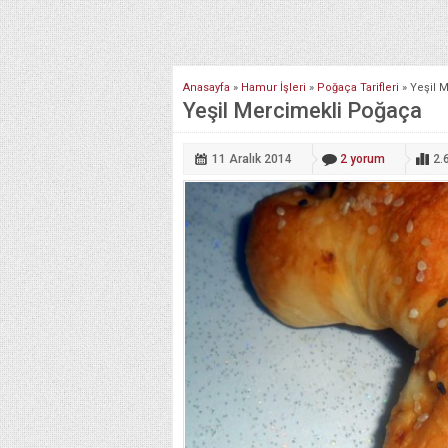
Anasayfa
»
Hamur İşleri
»
Poğaça Tarifleri
»
Yeşil 
Yeşil Mercimekli Poğaça
11 Aralık
2014
2
yorum
2.