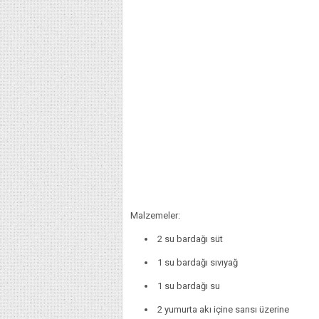
Malzemeler:
2 su bardağı süt
1 su bardağı sıvıyağ
1 su bardağı su
2 yumurta akı içine sarısı üzerine