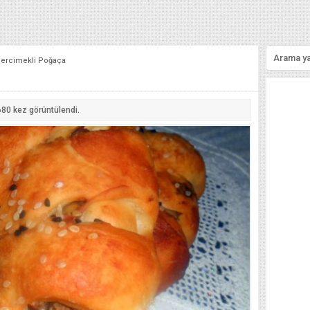
Mercimekli Poğaça
680
kez görüntülendi.