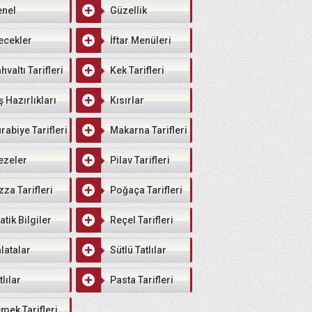
enel
Güzellik
ecekler
İftar Menüleri
hvaltı Tarifleri
Kek Tarifleri
ş Hazırlıkları
Kısırlar
rabiye Tarifleri
Makarna Tarifleri
ezeler
Pilav Tarifleri
zza Tarifleri
Poğaça Tarifleri
atik Bilgiler
Reçel Tarifleri
latalar
Sütlü Tatlılar
tlılar
Pasta Tarifleri
mek Tarifleri