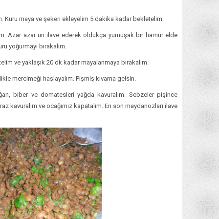
ım. Kuru maya ve şekeri ekleyelim 5 dakika kadar bekletelim.
lim. Azar azar un ilave ederek oldukça yumuşak bir hamur elde
uru yoğurmayı bırakalım.
elim ve yaklaşık 20 dk kadar mayalanmaya bırakalım.
likle mercimeği haşlayalım. Pişmiş kıvama gelsin.
an, biber ve domatesleri yağda kavuralım. Sebzeler pişince
Biraz kavuralım ve ocağımız kapatalım. En son maydanozları ilave