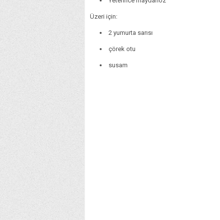
Yeterince maydanoz
Üzeri için:
2 yumurta sarısı
çörek otu
susam