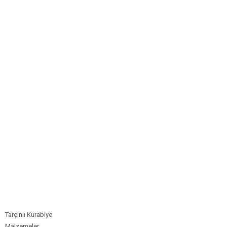
Bim Market
Carrefoursa
Hakmar
Koçtaş
Migros
Şok Market
Real Market
Tarçınlı Kurabiye
Malzemeler