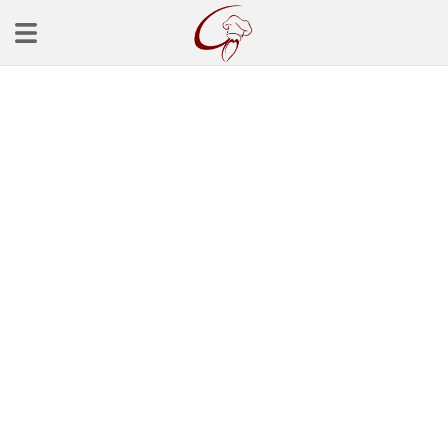
Ana Sayfa
Başlangınçlar
Çorba Tarifleri
Mezeler
Salatalar
Yemek Tarifleri
Balık Tarifleri
Et Yemekleri
Köfte Tarifleri
Makarna Tarifleri