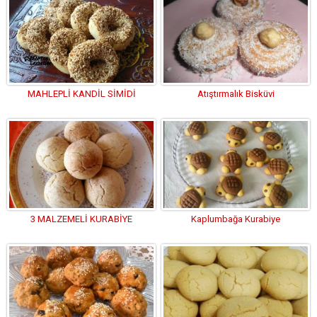
MAHLEPLİ KANDİL SİMİDİ
Atıştırmalık Bisküvi
3 MALZEMELİ KURABİYE
Kaplumbağa Kurabiye