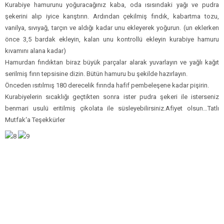
Kurabiye hamurunu yoğuracağınız kaba, oda ısısındaki yağı ve pudra
şekerini alıp iyice karıştırın. Ardından çekilmiş fındık, kabartma tozu,
vanilya, sıvıyağ, tarçın ve aldığı kadar unu ekleyerek yoğurun. (un eklerken
önce 3,5 bardak ekleyin, kalan unu kontrollü ekleyin kurabiye hamuru
kıvamını alana kadar)
Hamurdan fındıktan biraz büyük parçalar alarak yuvarlayın ve yağlı kağıt
serilmiş fırın tepsisine dizin. Bütün hamuru bu şekilde hazırlayın.
Önceden ısıtılmış 180 derecelik fırında hafif pembeleşene kadar pişirin.
Kurabiyelerin sıcaklığı geçtikten sonra ister pudra şekeri ile isterseniz
benmari usulü eritilmiş çikolata ile süsleyebilirsiniz.Afiyet olsun…Tatlı
Mutfak‘a Teşekkürler