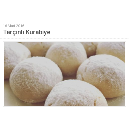
Mantı Tarifleri
Pilav Tarifleri
16 Mart 2016
Sebze Yemekleri
Tarçınlı Kurabiye
Yöresel Yemek Tarifleri
Hamur İşleri
Pasta Tarifleri
Kek Tarifleri
Poğaça Tarifleri
Kurabiye Tarifleri
Börek Tarifleri
Cheesecake Tarifi
Ekmekler