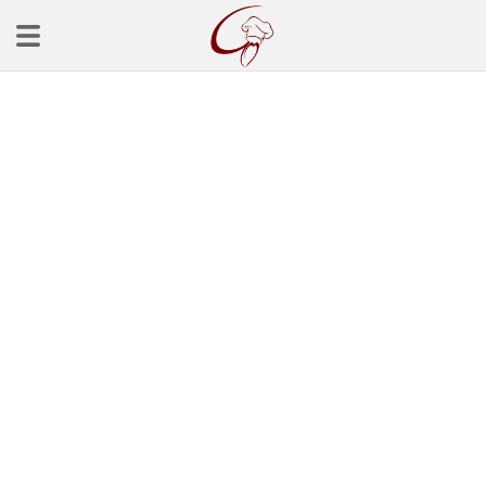
Ana Sayfa
Başlangınçlar
Çorba Tarifleri
Mezeler
Salatalar
Yemek Tarifleri
Balık Tarifleri
Et Yemekleri
Köfte Tarifleri
Makarna Tarifleri