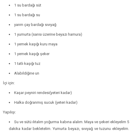
1 su bardağı süt
1 su bardağı su
yarım çay bardağı sıvıyağ
1 yumurta (sarısı üzerine beyazı hamura)
1 yemek kaşığı kuru maya
1 yemek kaşığı şeker
1 tatlı kaşığı tuz
Alabildiğine un
İçi için:
Kaşar peyniri rendesi(yeteri kadar)
Halka doğranmış sucuk (yeteri kadar)
Yapılışı:
Su ve sütü ılıtalım yoğurma kabına alalım. Maya ve şekeri ekleyelim 5
dakika kadar bekletelim. Yumurta beyazı, sıvıyağ ve tuzunu ekleyelim.