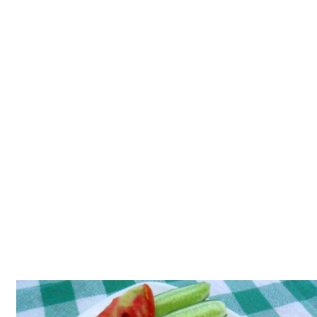
Tatlılar
Sütlü Tatlılar
Şerbetli Tatlılar
Faydalı Bilgiler
Cilt Bakımı
Diyetler
Güzellik
Haber
Pratik Bilgiler
Sağlık
Katolog
A101 Market