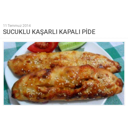
Mantı Tarifleri
Pilav Tarifleri
11 Temmuz 2014
Sebze Yemekleri
SUCUKLU KAŞARLI KAPALI PİDE
Yöresel Yemek Tarifleri
Hamur İşleri
Pasta Tarifleri
Kek Tarifleri
Poğaça Tarifleri
Kurabiye Tarifleri
Börek Tarifleri
Cheesecake Tarifi
Ekmekler