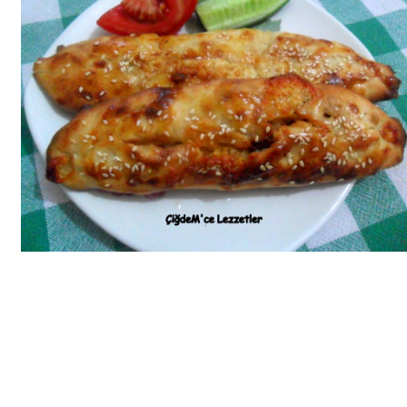
Bim Market
Carrefoursa
Hakmar
Koçtaş
Migros
Şok Market
Real Market