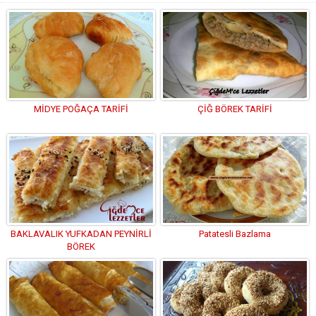
MİDYE POĞAÇA TARİFİ
ÇİĞ BÖREK TARİFİ
BAKLAVALIK YUFKADAN PEYNİRLİ
Patatesli Bazlama
BÖREK