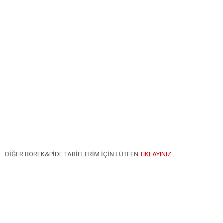
DİĞER BÖREK&PİDE TARİFLERİM İÇİN LÜTFEN
TIKLAYINIZ
..