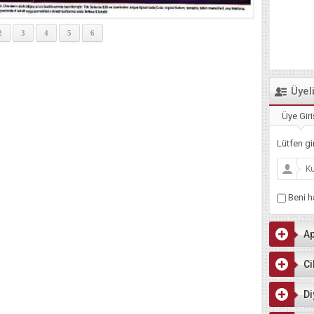
2
3
4
5
6
Üyel
Üye Giri
Lütfen gir
Beni ha
Ap
Ci
Di