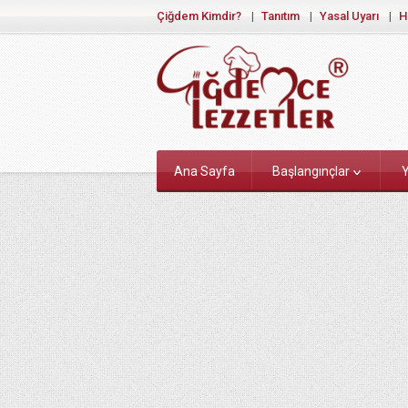
Çiğdem Kimdir?
Tanıtım
Yasal Uyarı
H
Ana Sayfa
Başlangınçlar
Y