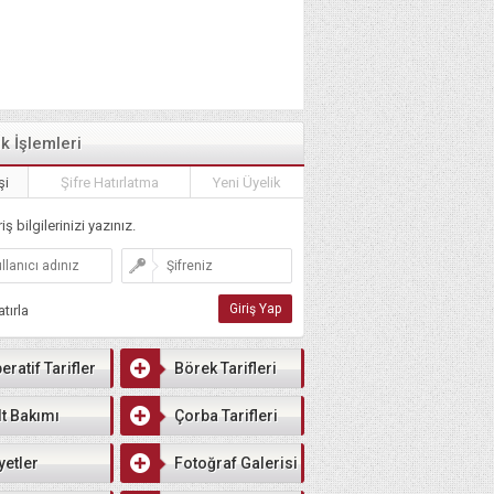
ik İşlemleri
şi
Şifre Hatırlatma
Yeni Üyelik
iş bilgilerinizi yazınız.
tırla
eratif Tarifler
Börek Tarifleri
lt Bakımı
Çorba Tarifleri
yetler
Fotoğraf Galerisi