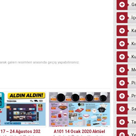
G
İç
Ka
Kı
Ku
narak galeri resimleri arasında geçiş yapabilirsiniz.
M
Pi
Pr
Sa
Ta
 17 – 24 Ağustos 202
A101 14 Ocak 2020 Aktüel
Ye