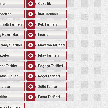
enel
Güzellik
ecekler
İftar Menüleri
hvaltı Tarifleri
Kek Tarifleri
ş Hazırlıkları
Kısırlar
rabiye Tarifleri
Makarna Tarifleri
ezeler
Pilav Tarifleri
zza Tarifleri
Poğaça Tarifleri
atik Bilgiler
Reçel Tarifleri
latalar
Sütlü Tatlılar
tlılar
Pasta Tarifleri
mek Tarifleri