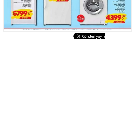
Tatlılar
Sütlü Tatlılar
Şerbetli Tatlılar
Faydalı Bilgiler
Cilt Bakımı
Diyetler
Güzellik
Haber
Pratik Bilgiler
Sağlık
Katolog
A101 Market