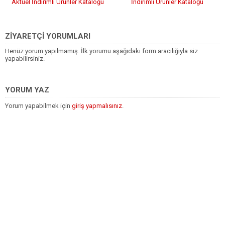
Aktüel İndirimli Ürünler Kataloğu
İndirimli Ürünler Kataloğu
ZİYARETÇİ YORUMLARI
Henüz yorum yapılmamış. İlk yorumu aşağıdaki form aracılığıyla siz
yapabilirsiniz.
YORUM YAZ
Yorum yapabilmek için
giriş yapmalısınız
.