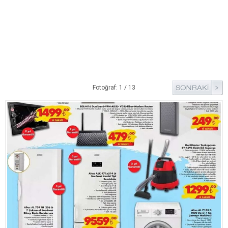
Pide Tarifleri
Pizza Tarifleri
Tart Tarifleri
Diğer Tarifler
Aperatif Tarifler
Fotoğraf: 1 / 13
İçecekler
İftar Menüleri
Kahvaltı Tarifleri
Kış Hazırlıkları
Kısırlar
Kızartma Tarifler
Reçel Tarifleri
Turşu Tarifleri