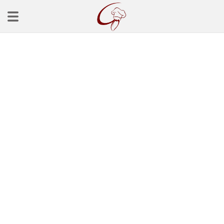
Ana Sayfa
Başlangınçlar
Çorba Tarifleri
Mezeler
Salatalar
Yemek Tarifleri
Balık Tarifleri
Et Yemekleri
Köfte Tarifleri
Makarna Tarifleri