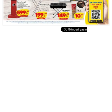
Tatlılar
Sütlü Tatlılar
Şerbetli Tatlılar
Faydalı Bilgiler
Cilt Bakımı
Diyetler
Güzellik
Haber
Pratik Bilgiler
Sağlık
Katolog
A101 Market