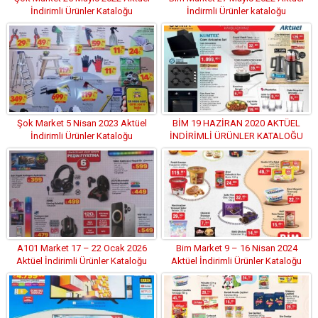
İndirimli Ürünler Kataloğu
İndirmli Ürünler kataloğu
Şok Market 5 Nisan 2023 Aktüel
BİM 19 HAZİRAN 2020 AKTÜEL
İndirimli Ürünler Kataloğu
İNDİRİMLİ ÜRÜNLER KATALOĞU
A101 Market 17 – 22 Ocak 2026
Bim Market 9 – 16 Nisan 2024
Aktüel İndirimli Ürünler Kataloğu
Aktüel İndirimli Ürünler Kataloğu