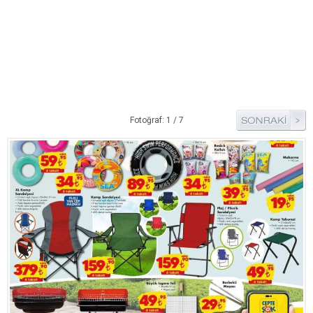
Pide Tarifleri
Pizza Tarifleri
Tart Tarifleri
Diğer Tarifler
Aperatif Tarifler
Fotoğraf: 1 / 7
İçecekler
İftar Menüleri
Kahvaltı Tarifleri
Kış Hazırlıkları
Kısırlar
Kızartma Tarifler
Reçel Tarifleri
Turşu Tarifleri