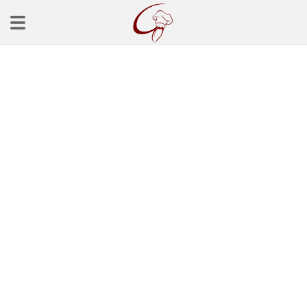
Ana Sayfa
Başlangınçlar
Çorba Tarifleri
Mezeler
Salatalar
Yemek Tarifleri
Balık Tarifleri
Et Yemekleri
Köfte Tarifleri
Makarna Tarifleri