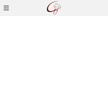
Ana Sayfa
Başlangınçlar
Çorba Tarifleri
Mezeler
Salatalar
Yemek Tarifleri
Balık Tarifleri
Et Yemekleri
Köfte Tarifleri
Makarna Tarifleri