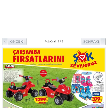
Pide Tarifleri
Pizza Tarifleri
Tart Tarifleri
Diğer Tarifler
Aperatif Tarifler
Fotoğraf: 5 / 8
İçecekler
İftar Menüleri
Kahvaltı Tarifleri
Kış Hazırlıkları
Kısırlar
Kızartma Tarifler
Reçel Tarifleri
Turşu Tarifleri