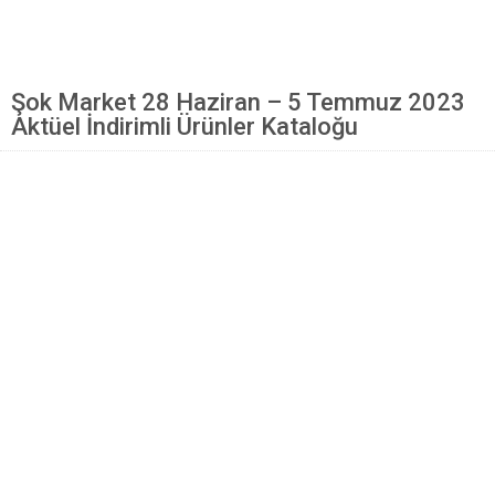
Mantı Tarifleri
Pilav Tarifleri
Şok Market 28 Haziran – 5 Temmuz 2023
Sebze Yemekleri
Aktüel İndirimli Ürünler Kataloğu
Yöresel Yemek Tarifleri
Hamur İşleri
Pasta Tarifleri
Kek Tarifleri
Poğaça Tarifleri
Kurabiye Tarifleri
Börek Tarifleri
Cheesecake Tarifi
Ekmekler