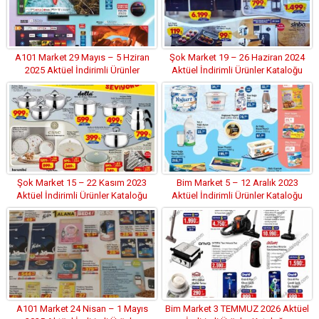
A101 Market 29 Mayıs – 5 Hziran
Şok Market 19 – 26 Haziran 2024
2025 Aktüel İndirimli Ürünler
Aktüel İndirimli Ürünler Kataloğu
Kataloğu
Şok Market 15 – 22 Kasım 2023
Bim Market 5 – 12 Aralık 2023
Aktüel İndirimli Ürünler Kataloğu
Aktüel İndirimli Ürünler Kataloğu
A101 Market 24 Nisan – 1 Mayıs
Bim Market 3 TEMMUZ 2026 Aktüel