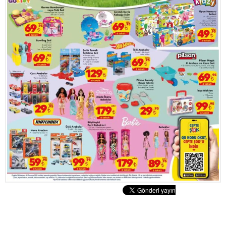
Tatlılar
Sütlü Tatlılar
Şerbetli Tatlılar
Faydalı Bilgiler
Cilt Bakımı
Diyetler
Güzellik
Haber
Pratik Bilgiler
Sağlık
Katolog
A101 Market