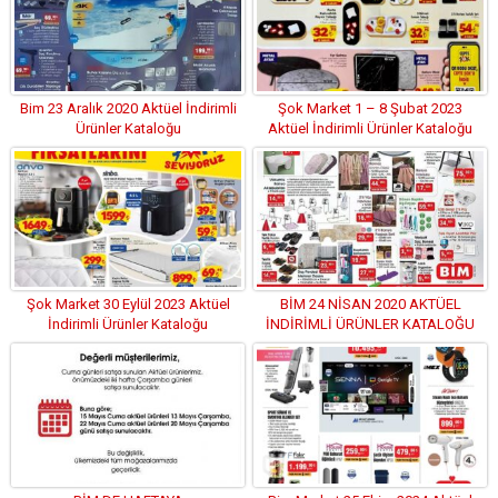
Bim 23 Aralık 2020 Aktüel İndirimli
Şok Market 1 – 8 Şubat 2023
Ürünler Kataloğu
Aktüel İndirimli Ürünler Kataloğu
Şok Market 30 Eylül 2023 Aktüel
BİM 24 NİSAN 2020 AKTÜEL
İndirimli Ürünler Kataloğu
İNDİRİMLİ ÜRÜNLER KATALOĞU
(BU FIRSAT KAÇMAZ)