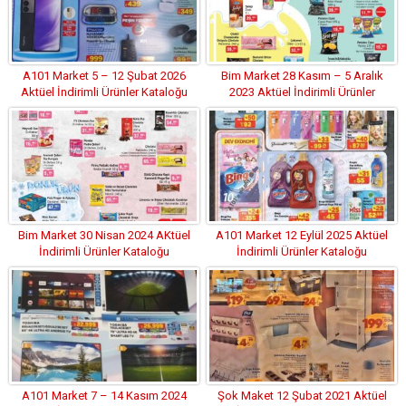
A101 Market 5 – 12 Şubat 2026
Bim Market 28 Kasım – 5 Aralık
Aktüel İndirimli Ürünler Kataloğu
2023 Aktüel İndirimli Ürünler
Kataloğu
Bim Market 30 Nisan 2024 AKtüel
A101 Market 12 Eylül 2025 Aktüel
İndirimli Ürünler Kataloğu
İndirimli Ürünler Kataloğu
A101 Market 7 – 14 Kasım 2024
Şok Maket 12 Şubat 2021 Aktüel