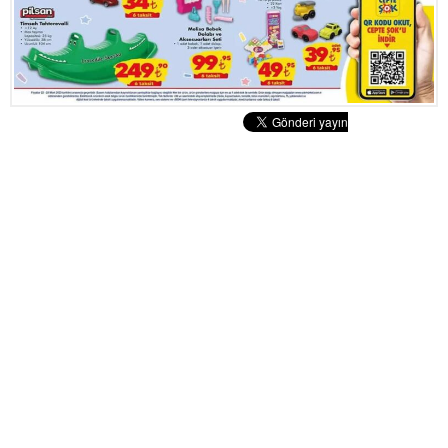
Tatlılar
Sütlü Tatlılar
Şerbetli Tatlılar
Faydalı Bilgiler
Cilt Bakımı
Diyetler
Güzellik
Haber
Pratik Bilgiler
Sağlık
Katolog
A101 Market