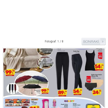
Pide Tarifleri
Pizza Tarifleri
Tart Tarifleri
Diğer Tarifler
Aperatif Tarifler
Fotoğraf: 1 / 8
İçecekler
İftar Menüleri
Kahvaltı Tarifleri
Kış Hazırlıkları
Kısırlar
Kızartma Tarifler
Reçel Tarifleri
Turşu Tarifleri