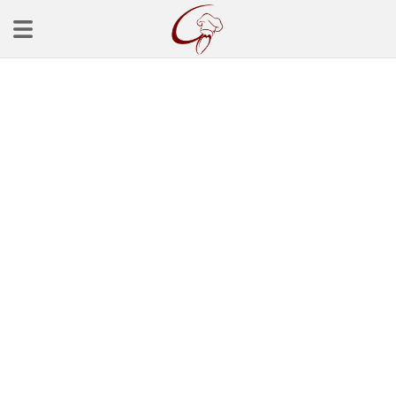
Ana Sayfa
Başlangınçlar
Çorba Tarifleri
Mezeler
Salatalar
Yemek Tarifleri
Balık Tarifleri
Et Yemekleri
Köfte Tarifleri
Makarna Tarifleri