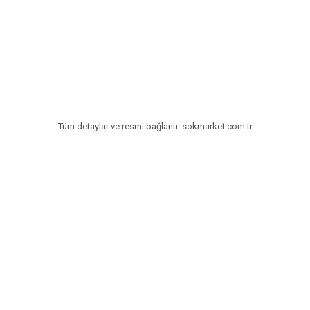
Tatlılar
Sütlü Tatlılar
Şerbetli Tatlılar
Faydalı Bilgiler
Cilt Bakımı
Tüm detaylar ve resmi bağlantı: sokmarket.com.tr
Diyetler
Güzellik
Haber
Pratik Bilgiler
Sağlık
Katolog
A101 Market