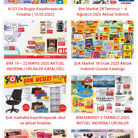
A101 De Bugün Kaçırılmayacak
Bim Market 28 Temmuz – 4
Fırsatlar ( 13.05.2022)
Ağustos 2023 Aktüel İndirimli
Ürünler Kataloğu
BİM 19 – 22 MAYIS 2020 AKTÜEL
Şok Market 18 Ocak 2023 Aktüel
İNDİRİMLİ ÜRÜNLER KATALOĞU
İndirimli Ürünler Kataloğu
(KAÇIRILMAYACAK FIRSATLAR )
Şok markette kaçırılmayacak okul
BİM MARKET 3 TEMMUZ 2020
ve aktüel fırsatları
AKTÜEL İNDİRİMLİ ÜRÜNLER
KATALOĞU