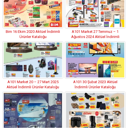
Bim 16 Ekim 2020 Aktüel İndirimli
A101 Market 27 Temmuz – 1
Ürünler Kataloğu
Ağustos 2024 Aktüel İndirimli
Ürünler Kataloğu
A101 Market 20 – 27 Mart 2025
A101 30 Şubat 2023 Aktüel
Aktüel İndirimli Ürünler Kataloğu
İndirimli Ürünler Kataloğu