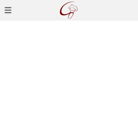
Ana Sayfa
Başlangınçlar
Çorba Tarifleri
Mezeler
Salatalar
Yemek Tarifleri
Balık Tarifleri
Et Yemekleri
Köfte Tarifleri
Makarna Tarifleri