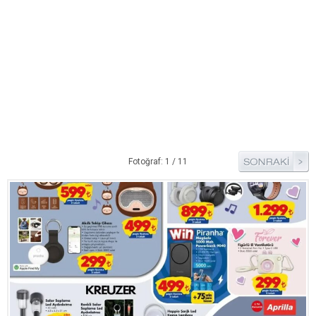
Bim Market
Carrefoursa
Hakmar
Koçtaş
Migros
Şok Market
Real Market
Fotoğraf: 1 / 11