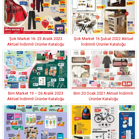
Şok Market 16- 23 Aralık 2023
Şok Market 16 Şubat 2022 Aktüel
Aktüel İndirimli Ürünler Kataloğu
İndirimli Ürünler Kataloğu
Bim Market 19 – 26 Aralık 2023
Bim 20 Ocak 2021 Aktüel İndirimli
Aktüel İndirimli Ürünler Kataloğu
Ürünler Kataloğu