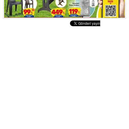
Tatlılar
Sütlü Tatlılar
Şerbetli Tatlılar
Faydalı Bilgiler
Cilt Bakımı
Diyetler
Güzellik
Haber
Pratik Bilgiler
Sağlık
Katolog
A101 Market