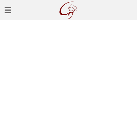
Ana Sayfa
Başlangınçlar
Çorba Tarifleri
Mezeler
Salatalar
Yemek Tarifleri
Balık Tarifleri
Et Yemekleri
Köfte Tarifleri
Makarna Tarifleri