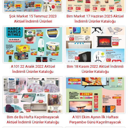
Şok Market 15 Temmuz 2023
Bim Market 17 Haziran 2025 Aktüel
Aktüel İndirimli Ürünleri
İndirimli Ürünler Kataloğu
A101 22 Aralık 2022 AKtüel
Bim 18 Kasım 2022 Aktüel İndirimli
İndirimli Ürünler Kataloğu
Ürünler Kataloğu
Bim de Bu Hafta Kaçırılmayacak
A101 Ekim Ayının İlk Haftası
Aktüel İndirimli Ürünler Kataloğu
Perşembe Günü Kaçırılmayacak
FIrsatlar