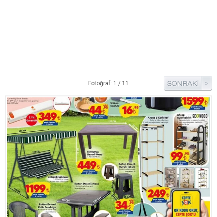
Pide Tarifleri
Pizza Tarifleri
Tart Tarifleri
Diğer Tarifler
Aperatif Tarifler
Fotoğraf: 1 / 11
İçecekler
İftar Menüleri
Kahvaltı Tarifleri
Kış Hazırlıkları
Kısırlar
Kızartma Tarifler
Reçel Tarifleri
Turşu Tarifleri