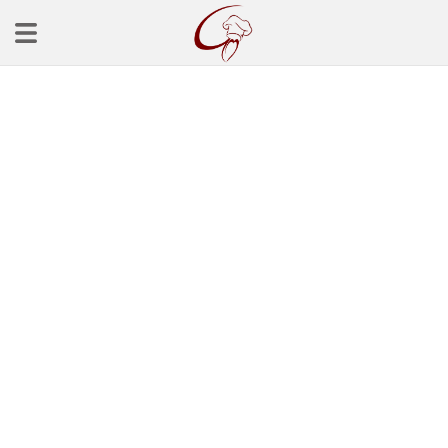
Ana Sayfa
Başlangınçlar
Çorba Tarifleri
Mezeler
Salatalar
Yemek Tarifleri
Balık Tarifleri
Et Yemekleri
Köfte Tarifleri
Makarna Tarifleri