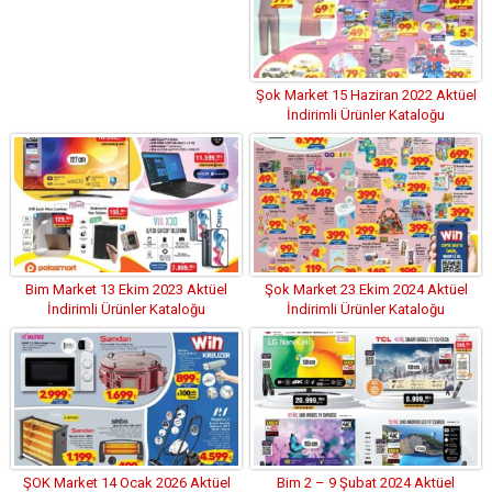
Şok Market 15 Haziran 2022 Aktüel
İndirimli Ürünler Kataloğu
Bim Market 13 Ekim 2023 Aktüel
Şok Market 23 Ekim 2024 Aktüel
İndirimli Ürünler Kataloğu
İndirimli Ürünler Kataloğu
ŞOK Market 14 Ocak 2026 Aktüel
Bim 2 – 9 Şubat 2024 Aktüel