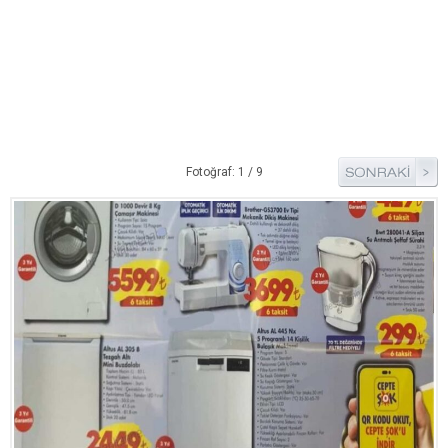
Pide Tarifleri
Pizza Tarifleri
Tart Tarifleri
Diğer Tarifler
Aperatif Tarifler
Fotoğraf: 1 / 9
İçecekler
İftar Menüleri
Kahvaltı Tarifleri
Kış Hazırlıkları
Kısırlar
Kızartma Tarifler
Reçel Tarifleri
Turşu Tarifleri