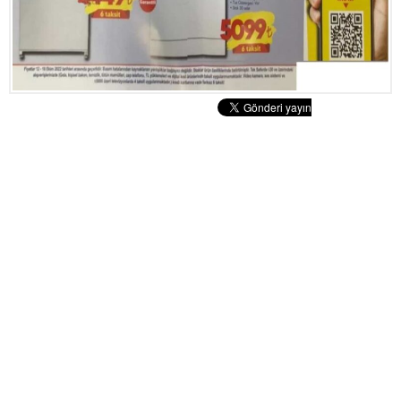
Tatlılar
Sütlü Tatlılar
Şerbetli Tatlılar
Faydalı Bilgiler
Cilt Bakımı
Diyetler
Güzellik
Haber
Pratik Bilgiler
Sağlık
Katolog
A101 Market