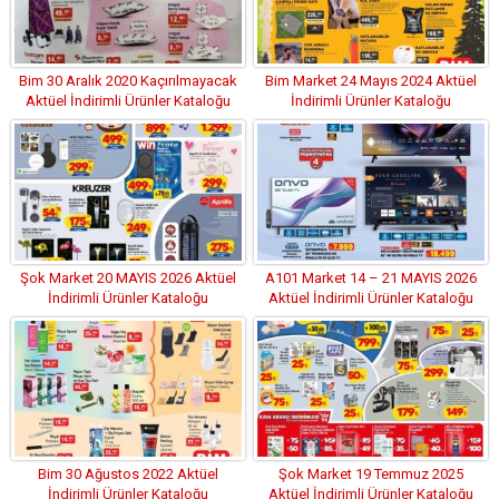
Bim 30 Aralık 2020 Kaçırılmayacak
Bim Market 24 Mayıs 2024 Aktüel
Aktüel İndirimli Ürünler Kataloğu
İndirimli Ürünler Kataloğu
Şok Market 20 MAYIS 2026 Aktüel
A101 Market 14 – 21 MAYIS 2026
İndirimli Ürünler Kataloğu
Aktüel İndirimli Ürünler Kataloğu
Bim 30 Ağustos 2022 Aktüel
Şok Market 19 Temmuz 2025
İndirimli Ürünler Kataloğu
Aktüel İndirimli Ürünler Kataloğu