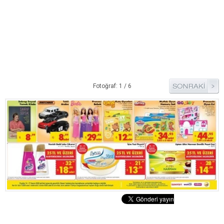
Pide Tarifleri
Pizza Tarifleri
Tart Tarifleri
Diğer Tarifler
Aperatif Tarifler
Fotoğraf: 1 / 6
İçecekler
İftar Menüleri
Kahvaltı Tarifleri
Kış Hazırlıkları
Kısırlar
Kızartma Tarifler
Reçel Tarifleri
Turşu Tarifleri