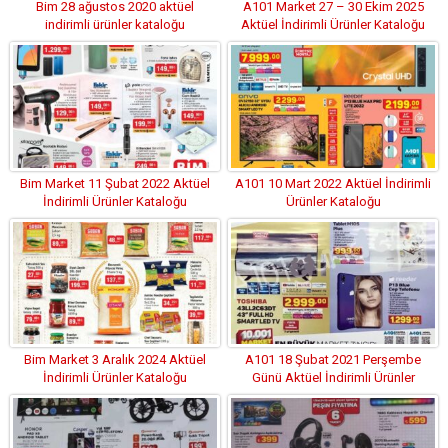
Bim 28 ağustos 2020 aktüel
A101 Market 27 – 30 Ekim 2025
indirimli ürünler kataloğu
Aktüel İndirimli Ürünler Kataloğu
Bim Market 11 Şubat 2022 Aktüel
A101 10 Mart 2022 Aktüel İndirimli
İndirimli Ürünler Kataloğu
Ürünler Kataloğu
Bim Market 3 Aralık 2024 Aktüel
A101 18 Şubat 2021 Perşembe
İndirimli Ürünler Kataloğu
Günü Aktüel İndirimli Ürünler
Kataloğu