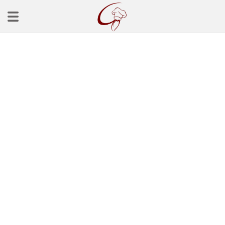
Ana Sayfa
Başlangınçlar
Çorba Tarifleri
Mezeler
Salatalar
Yemek Tarifleri
Balık Tarifleri
Et Yemekleri
Köfte Tarifleri
Makarna Tarifleri