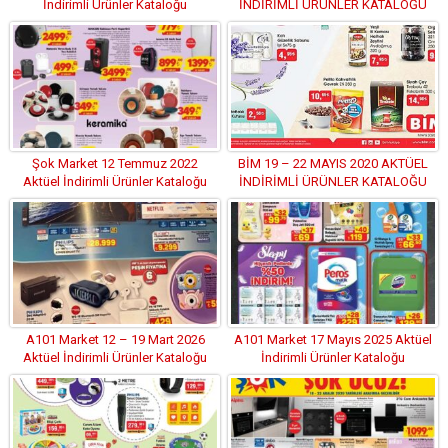
İndirimli Ürünler Kataloğu
İNDİRİMLİ ÜRÜNLER KATALOĞU
(BU FIRSAT KAÇMAZ)
Şok Market 12 Temmuz 2022
BİM 19 – 22 MAYIS 2020 AKTÜEL
Aktüel İndirimli Ürünler Kataloğu
İNDİRİMLİ ÜRÜNLER KATALOĞU
(KAÇIRILMAYACAK FIRSATLAR )
A101 Market 12 – 19 Mart 2026
A101 Market 17 Mayıs 2025 Aktüel
Aktüel İndirimli Ürünler Kataloğu
İndirimli Ürünler Kataloğu