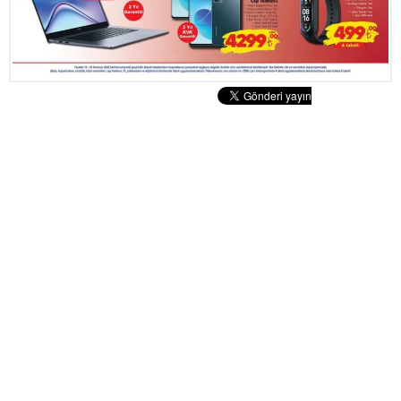
Tatlılar
Sütlü Tatlılar
Şerbetli Tatlılar
Faydalı Bilgiler
Cilt Bakımı
Diyetler
Güzellik
Haber
Pratik Bilgiler
Sağlık
Katolog
A101 Market