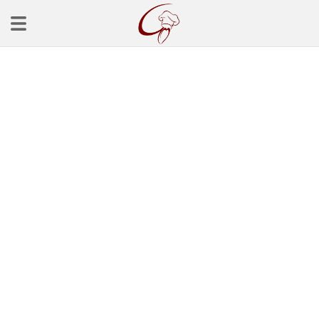
Ana Sayfa
Başlangınçlar
Çorba Tarifleri
Mezeler
Salatalar
Yemek Tarifleri
Balık Tarifleri
Et Yemekleri
Köfte Tarifleri
Makarna Tarifleri