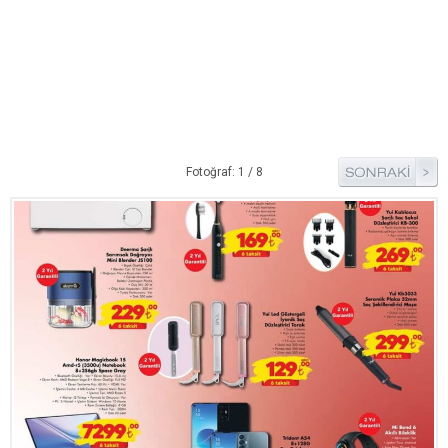
Pide Tarifleri
Pizza Tarifleri
Tart Tarifleri
Diğer Tarifler
Aperatif Tarifler
Fotoğraf: 1 / 8
İçecekler
İftar Menüleri
Kahvaltı Tarifleri
Kış Hazırlıkları
Kısırlar
Kızartma Tarifler
Reçel Tarifleri
Turşu Tarifleri