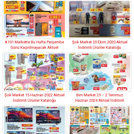
A101 Markette Bu Hafta Perşembe
Şok Market 20 Ekim 2020 Aktüel
Günü Kaçırılmayacak Aktüel
İndirimli Ürünler Kataloğu
İndirimleri (10.02.2022)
Şok Market 15 Haziran 2022 Aktüel
Bim Market 25 – 2 Temmuz
İndirimli Ürünler Kataloğu
Haziran 2024 Aktüel İndirimli
Ürünler Kataloğu