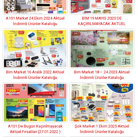
A101 Market 24 Ekim 2024 Aktüel
BİM 19 MAYIS 2020 DE
İndirimli Ürünler Kataloğu
KAÇIRILMAYACAK AKTÜEL
İNDİRİMLERİ
Bim Market 16 Aralık 2022 AKtüel
Bim Market 18 – 24 2023 Aktüel
İndirimli Ürünler Kataloğu
İndirimli Ürünler Kataloğu
A101 De Bugün Kaçırılmayacak
Şok Market 1 Ekim 2025 Aktüel
Aktüel Fırsatları (27.01.2022 )
İndirimli Ürünler Kataloğu