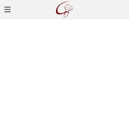
Ana Sayfa
Başlangınçlar
Çorba Tarifleri
Mezeler
Salatalar
Yemek Tarifleri
Balık Tarifleri
Et Yemekleri
Köfte Tarifleri
Makarna Tarifleri