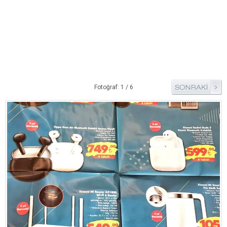
Pide Tarifleri
Pizza Tarifleri
Tart Tarifleri
Diğer Tarifler
Aperatif Tarifler
Fotoğraf: 1 / 6
İçecekler
İftar Menüleri
Kahvaltı Tarifleri
Kış Hazırlıkları
Kısırlar
Kızartma Tarifler
Reçel Tarifleri
Turşu Tarifleri