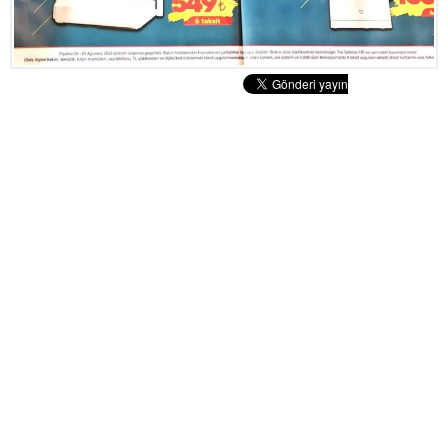
Tatlılar
Sütlü Tatlılar
Şerbetli Tatlılar
Faydalı Bilgiler
Cilt Bakımı
Diyetler
Güzellik
Haber
Pratik Bilgiler
Sağlık
Katolog
A101 Market