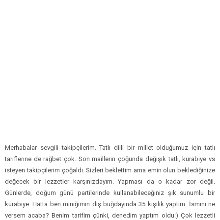
Merhabalar sevgili takipçilerim. Tatlı dilli bir millet olduğumuz için tatlı
tariflerine de rağbet çok. Son maillerin çoğunda değişik tatlı, kurabiye vs
isteyen takipçilerim çoğaldı. Sizleri beklettim ama emin olun beklediğinize
değecek bir lezzetler karşınızdayım. Yapması da o kadar zor değil.
Günlerde, doğum günü partilerinde kullanabileceğiniz şık sunumlu bir
kurabiye. Hatta ben miniğimin diş buğdayında 35 kişilik yaptım. İsmini ne
versem acaba? Benim tarifim çünki, denedim yaptım oldu:) Çok lezzetli