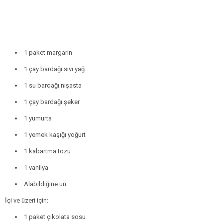
1 paket margarin
1 çay bardağı sıvı yağ
1 su bardağı nişasta
1 çay bardağı şeker
1 yumurta
1 yemek kaşığı yoğurt
1 kabartma tozu
1 vanilya
Alabildiğine un
İçi ve üzeri için:
1 paket çikolata sosu