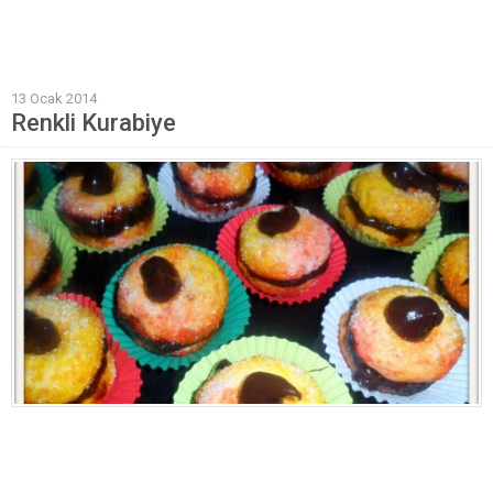
Mantı Tarifleri
Pilav Tarifleri
13 Ocak 2014
Sebze Yemekleri
Renkli Kurabiye
Yöresel Yemek Tarifleri
Hamur İşleri
Pasta Tarifleri
Kek Tarifleri
Poğaça Tarifleri
Kurabiye Tarifleri
Börek Tarifleri
Cheesecake Tarifi
Ekmekler