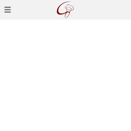
Ana Sayfa
Başlangınçlar
Çorba Tarifleri
Mezeler
Salatalar
Yemek Tarifleri
Balık Tarifleri
Et Yemekleri
Köfte Tarifleri
Makarna Tarifleri