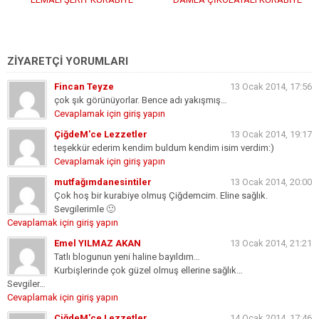
ZİYARETÇİ YORUMLARI
Fincan Teyze
13 Ocak 2014, 17:56
çok şık görünüyorlar. Bence adı yakışmış…
Cevaplamak için giriş yapın
ÇiğdeM'ce Lezzetler
13 Ocak 2014, 19:17
teşekkür ederim kendim buldum kendim isim verdim:)
Cevaplamak için giriş yapın
mutfağımdanesintiler
13 Ocak 2014, 20:00
Çok hoş bir kurabiye olmuş Çiğdemcim. Eline sağlık.
Sevgilerimle 🙂
Cevaplamak için giriş yapın
Emel YILMAZ AKAN
13 Ocak 2014, 21:21
Tatlı blogunun yeni haline bayıldım…
Kurbişlerinde çok güzel olmuş ellerine sağlık…
Sevgiler…
Cevaplamak için giriş yapın
ÇiğdeM'ce Lezzetler
14 Ocak 2014, 17:46