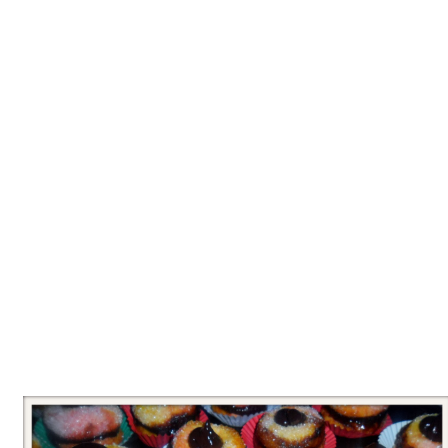
Tatlılar
Sütlü Tatlılar
Şerbetli Tatlılar
Faydalı Bilgiler
Cilt Bakımı
Diyetler
Güzellik
Haber
Pratik Bilgiler
Sağlık
Katolog
A101 Market