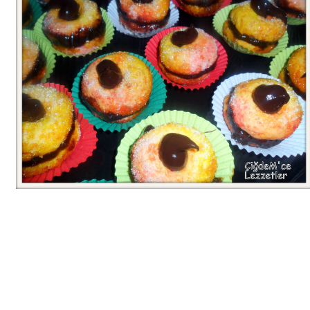
Bim Market
Carrefoursa
Hakmar
Koçtaş
Migros
Şok Market
Real Market