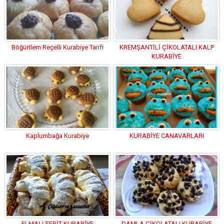
Böğürtlem Reçelli Kurabiye Tarifi
KREMŞANTİLİ ÇİKOLATALI KALP
KURABİYE
Kaplumbağa Kurabiye
KURABİYE CANAVARLARI
ELMALI ŞERİT KURABİYE
DAMLA ÇİKOLATALI KURABİYE