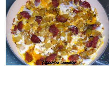
Bim Market
Carrefoursa
Hakmar
Koçtaş
Migros
Şok Market
Real Market