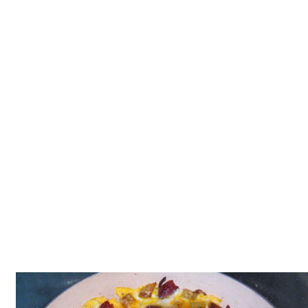
Tatlılar
Sütlü Tatlılar
Şerbetli Tatlılar
Faydalı Bilgiler
Cilt Bakımı
Diyetler
Güzellik
Haber
Pratik Bilgiler
Sağlık
Katolog
A101 Market