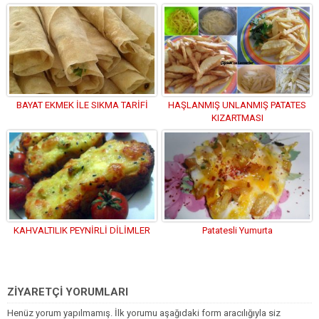
BAYAT EKMEK İLE SIKMA TARİFİ
HAŞLANMIŞ UNLANMIŞ PATATES
KIZARTMASI
KAHVALTILIK PEYNİRLİ DİLİMLER
Patatesli Yumurta
ZİYARETÇİ YORUMLARI
Henüz yorum yapılmamış. İlk yorumu aşağıdaki form aracılığıyla siz