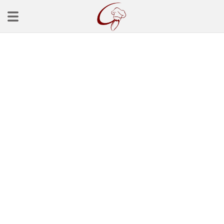
Ana Sayfa
Başlangınçlar
Çorba Tarifleri
Mezeler
Salatalar
Yemek Tarifleri
Balık Tarifleri
Et Yemekleri
Köfte Tarifleri
Makarna Tarifleri