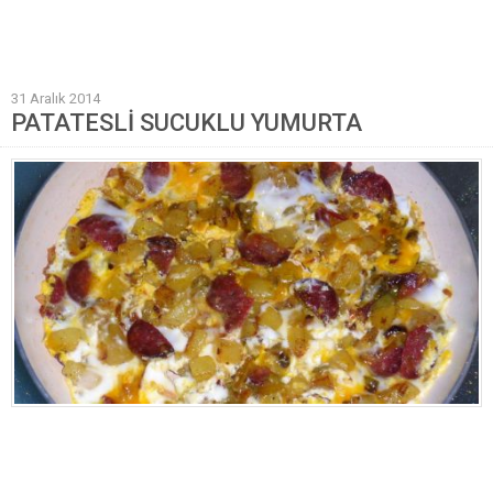
Mantı Tarifleri
Pilav Tarifleri
31 Aralık 2014
Sebze Yemekleri
PATATESLİ SUCUKLU YUMURTA
Yöresel Yemek Tarifleri
Hamur İşleri
Pasta Tarifleri
Kek Tarifleri
Poğaça Tarifleri
Kurabiye Tarifleri
Börek Tarifleri
Cheesecake Tarifi
Ekmekler