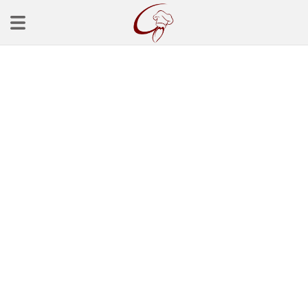
Ana Sayfa
Başlangınçlar
Çorba Tarifleri
Mezeler
Salatalar
Yemek Tarifleri
Balık Tarifleri
Et Yemekleri
Köfte Tarifleri
Makarna Tarifleri