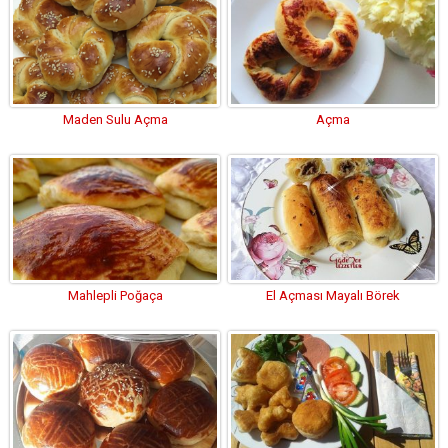
Maden Sulu Açma
Açma
Mahlepli Poğaça
El Açması Mayalı Börek