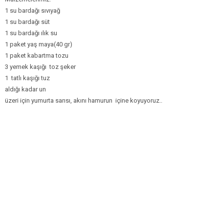
1 su bardağı sıvıyağ
1 su bardağı süt
1 su bardağı ılık su
1 paket yaş maya(40 gr)
1 paket kabartma tozu
3 yemek kaşığı toz şeker
1 tatlı kaşığı tuz
aldığı kadar un
üzeri için yumurta sarısı, akını hamurun içine koyuyoruz..