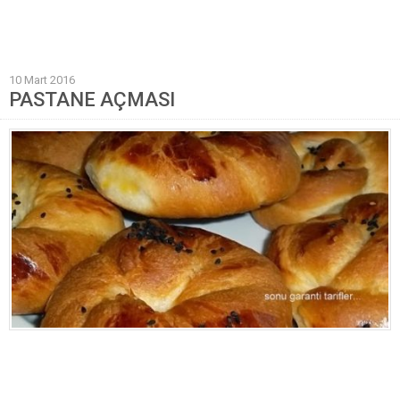
Mantı Tarifleri
Pilav Tarifleri
10 Mart 2016
Sebze Yemekleri
PASTANE AÇMASI
Yöresel Yemek Tarifleri
Hamur İşleri
Pasta Tarifleri
Kek Tarifleri
Poğaça Tarifleri
Kurabiye Tarifleri
Börek Tarifleri
Cheesecake Tarifi
Ekmekler