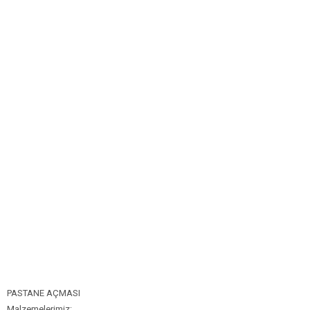
Bim Market
Carrefoursa
Hakmar
Koçtaş
Migros
Şok Market
Real Market
PASTANE AÇMASI
Malzemelerimiz: