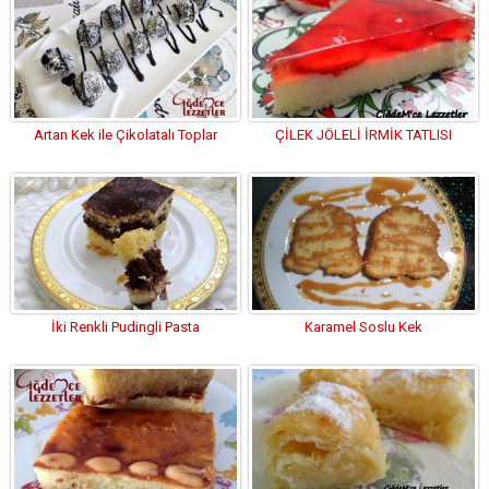
Artan Kek ile Çikolatalı Toplar
ÇİLEK JÖLELİ İRMİK TATLISI
İki Renkli Pudingli Pasta
Karamel Soslu Kek