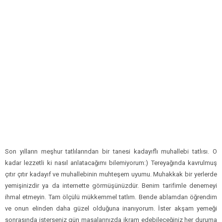
Son yılların meşhur tatlılarından bir tanesi kadayıflı muhallebi tatlısı. O
kadar lezzetli ki nasıl anlatacağımı bilemiyorum:) Tereyağında kavrulmuş
çıtır çıtır kadayıf ve muhallebinin muhteşem uyumu. Muhakkak bir yerlerde
yemişinizdir ya da internette görmüşünüzdür. Benim tarifimle denemeyi
ihmal etmeyin. Tam ölçülü mükkemmel tatlım. Bende ablamdan öğrendim
ve onun elinden daha güzel olduğuna inanıyorum. İster akşam yemeği
sonrasında isterseniz gün masalarınızda ikram edebileceğiniz her duruma