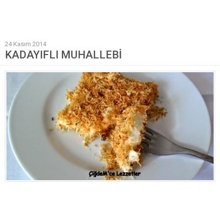
Mantı Tarifleri
Pilav Tarifleri
24 Kasım 2014
Sebze Yemekleri
KADAYIFLI MUHALLEBİ
Yöresel Yemek Tarifleri
Hamur İşleri
Pasta Tarifleri
Kek Tarifleri
Poğaça Tarifleri
Kurabiye Tarifleri
Börek Tarifleri
Cheesecake Tarifi
Ekmekler