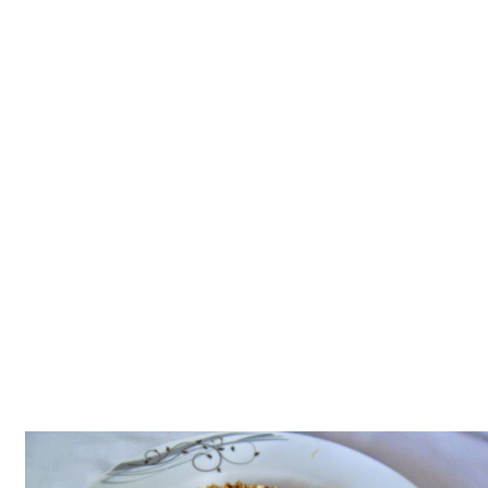
Tatlılar
Sütlü Tatlılar
Şerbetli Tatlılar
Faydalı Bilgiler
Cilt Bakımı
Diyetler
Güzellik
Haber
Pratik Bilgiler
Sağlık
Katolog
A101 Market