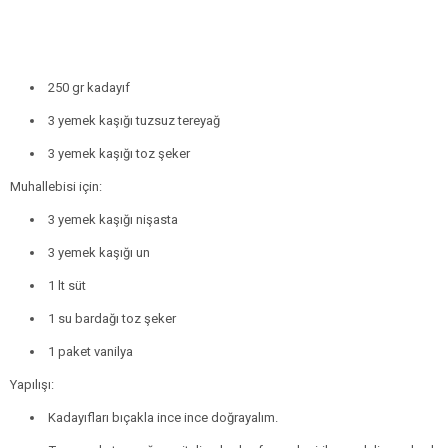
250 gr kadayıf
3 yemek kaşığı tuzsuz tereyağ
3 yemek kaşığı toz şeker
Muhallebisi için:
3 yemek kaşığı nişasta
3 yemek kaşığı un
1 lt süt
1 su bardağı toz şeker
1 paket vanilya
Yapılışı:
Kadayıfları bıçakla ince ince doğrayalım.