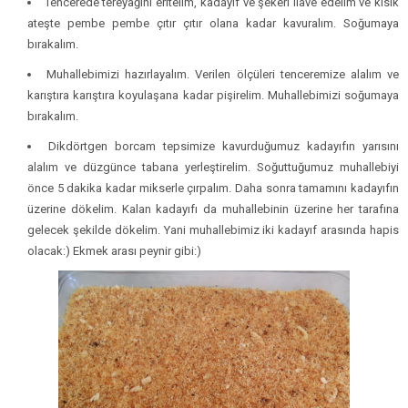
Tencerede tereyağını eritelim, kadayıf ve şekeri ilave edelim ve kısık
ateşte pembe pembe çıtır çıtır olana kadar kavuralım. Soğumaya
bırakalım.
Muhallebimizi hazırlayalım. Verilen ölçüleri tenceremize alalım ve
karıştıra karıştıra koyulaşana kadar pişirelim. Muhallebimizi soğumaya
bırakalım.
Dikdörtgen borcam tepsimize kavurduğumuz kadayıfın yarısını
alalım ve düzgünce tabana yerleştirelim. Soğuttuğumuz muhallebiyi
önce 5 dakika kadar mikserle çırpalım. Daha sonra tamamını kadayıfın
üzerine dökelim. Kalan kadayıfı da muhallebinin üzerine her tarafına
gelecek şekilde dökelim. Yani muhallebimiz iki kadayıf arasında hapis
olacak:) Ekmek arası peynir gibi:)