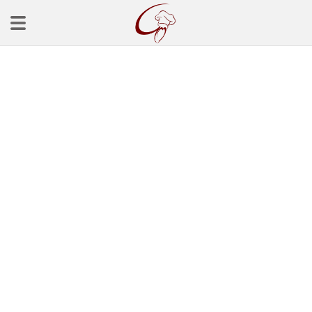
Ana Sayfa
Başlangınçlar
Çorba Tarifleri
Mezeler
Salatalar
Yemek Tarifleri
Balık Tarifleri
Et Yemekleri
Köfte Tarifleri
Makarna Tarifleri