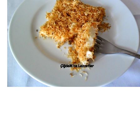
Bim Market
Carrefoursa
Hakmar
Koçtaş
Migros
Şok Market
Real Market