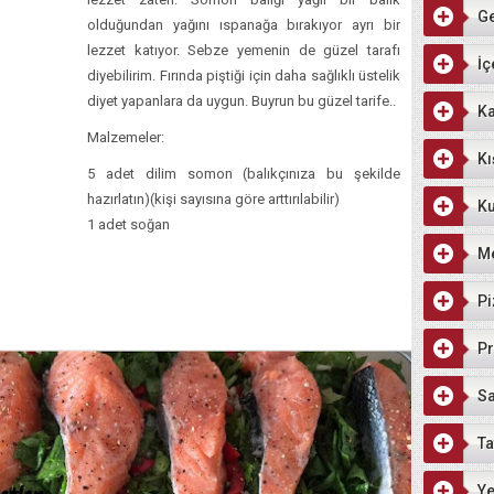
G
olduğundan yağını ıspanağa bırakıyor ayrı bir
lezzet katıyor. Sebze yemenin de güzel tarafı
İç
diyebilirim. Fırında piştiği için daha sağlıklı üstelik
diyet yapanlara da uygun. Buyrun bu güzel tarife..
Ka
Malzemeler:
Kı
5 adet dilim somon (balıkçınıza bu şekilde
hazırlatın)(kişi sayısına göre arttırılabilir)
Ku
1 adet soğan
M
Pi
Pr
Sa
Ta
Ye