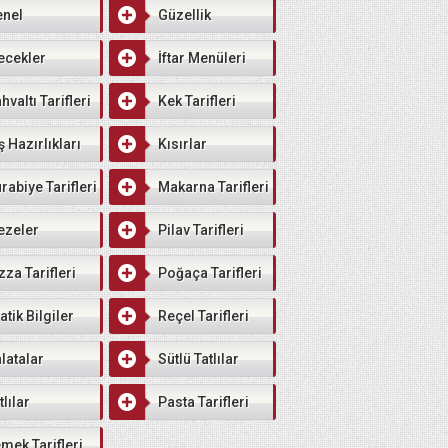
enel
Güzellik
ecekler
İftar Menüleri
hvaltı Tarifleri
Kek Tarifleri
ş Hazırlıkları
Kısırlar
rabiye Tarifleri
Makarna Tarifleri
ezeler
Pilav Tarifleri
zza Tarifleri
Poğaça Tarifleri
atik Bilgiler
Reçel Tarifleri
latalar
Sütlü Tatlılar
tlılar
Pasta Tarifleri
mek Tarifleri