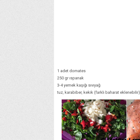
1 adet domates
250 gr ıspanak
3-4 yemek kaşığı sıvıyağ
tuz, karabiber, kekik (farklı baharat eklenebilir)