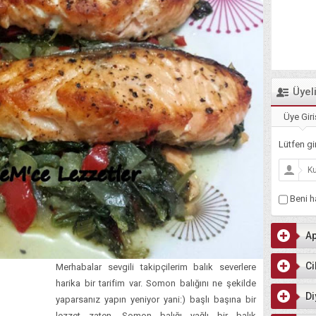
Üyel
Üye Giri
Lütfen gir
Beni ha
Ap
Ci
Merhabalar sevgili takipçilerim balık severlere
harika bir tarifim var. Somon balığını ne şekilde
Di
yaparsanız yapın yeniyor yani:) başlı başına bir
lezzet zaten. Somon balığı yağlı bir balık