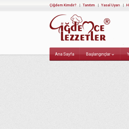
Çiğdem Kimdir?
Tanıtım
Yasal Uyarı
H
Ana Sayfa
Başlangınçlar
Y