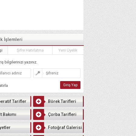
ik İşlemleri
şi
Şifre Hatırlatma
Yeni Üyelik
iş bilgilerinizi yazınız.
tırla
eratif Tarifler
Börek Tarifleri
lt Bakımı
Çorba Tarifleri
yetler
Fotoğraf Galerisi