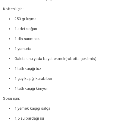
Köftesi için:
250 gr kıyma
1 adet soğan
1 diş sarımsak
1 yumurta
Galeta unu yada bayat ekmek(robotta çekilmiş)
1 tatlı kaşığı tuz
1 çay kaşığı karabiber
1 tatlı kaşığı kimyon
Sosu için:
1 yemek kaşığı salça
1,5 su bardağı su