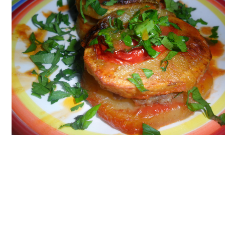
Bim Market
Carrefoursa
Hakmar
Koçtaş
Migros
Şok Market
Real Market