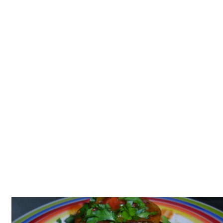
Tatlılar
Sütlü Tatlılar
Şerbetli Tatlılar
Faydalı Bilgiler
Cilt Bakımı
Diyetler
Güzellik
Haber
Pratik Bilgiler
Sağlık
Katolog
A101 Market