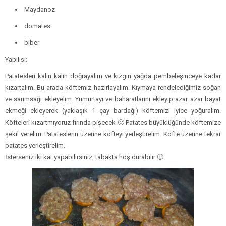
Maydanoz
domates
biber
Yapılışı:
Patatesleri kalın kalın doğrayalım ve kızgın yağda pembeleşinceye kadar
kızartalım. Bu arada köftemiz hazırlayalım. Kıymaya rendelediğimiz soğan
ve sarımsağı ekleyelim. Yumurtayı ve baharatlarını ekleyip azar azar bayat
ekmeği ekleyerek (yaklaşık 1 çay bardağı) köftemizi iyice yoğuralım.
Köfteleri kızartmıyoruz fırında pişecek 🙂 Patates büyüklüğünde köftemize
şekil verelim.
Patateslerin üzerine köfteyi yerleştirelim.
Köfte üzerine tekrar
patates yerleştirelim.
İsterseniz iki kat yapabilirsiniz, tabakta hoş durabilir 🙂