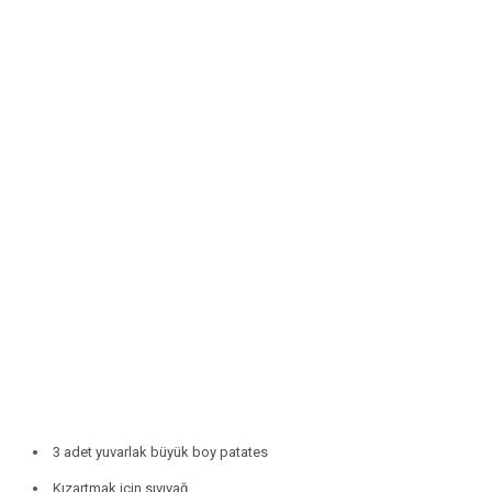
3 adet yuvarlak büyük boy patates
Kızartmak için sıvıyağ