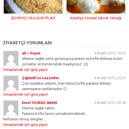
ŞEHRİYELİ BULGUR PİLAVI
Kütahya Yöresel Sıkıcık Yemeği
ZİYARETÇİ YORUMLARI
ab-ı hayat
4 Aralık 2013, 16:35
ellerine sağlık nefis görünüyor,patates ve köfte ikilisine bizim
çocuklar ve bende tabiki bayılıyoruz:::)))
Cevaplamak için giriş yapın
ÇiğdeM'ce Lezzetler
4 Aralık 2013, 23:37
Çok teşekkür ederim, ben henüz köfte patates ikilisini
sevmeyene rastlamadım 🙂
Cevaplamak için giriş yapın
Emel YILMAZ AKAN
5 Aralık 2013, 03:46
Ellerine sağlık tatlım…
Patates köfte favori yemeklerimdendir…
Nefissss olmuş sevgiler….
Cevaplamak için giriş yapın