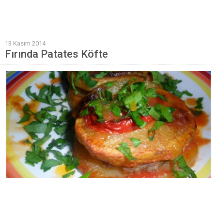
Mantı Tarifleri
Pilav Tarifleri
13 Kasım 2014
Sebze Yemekleri
Fırında Patates Köfte
Yöresel Yemek Tarifleri
Hamur İşleri
Pasta Tarifleri
Kek Tarifleri
Poğaça Tarifleri
Kurabiye Tarifleri
Börek Tarifleri
Cheesecake Tarifi
Ekmekler