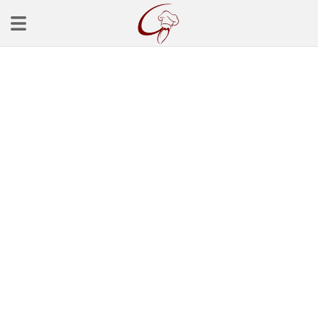
Ana Sayfa
Başlangınçlar
Çorba Tarifleri
Mezeler
Salatalar
Yemek Tarifleri
Balık Tarifleri
Et Yemekleri
Köfte Tarifleri
Makarna Tarifleri