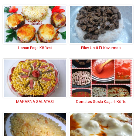
Hasan Paşa Köftesi
Pilav Üstü Et Kavurması
MAKARNA SALATASI
Domates Soslu Kaşarlı Köfte