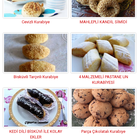
Cevizli Kurabiye
MAHLEPLİ KANDİL SİMİDİ
Bisküvili Tarçınlı Kurabiye
4 MALZEMELİ PASTANE UN
KURABİYESİ
KEDİ DİLİ BİSKÜVİ İLE KOLAY
Parça Çikolatalı Kurabiye
EKLER