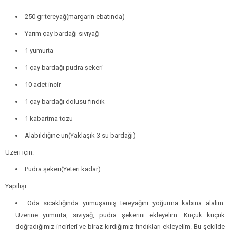
250 gr tereyağ(margarin ebatında)
Yarım çay bardağı sıvıyağ
1 yumurta
1 çay bardağı pudra şekeri
10 adet incir
1 çay bardağı dolusu fındık
1 kabartma tozu
Alabildiğine un(Yaklaşık 3 su bardağı)
Üzeri için:
Pudra şekeri(Yeteri kadar)
Yapılışı:
Oda sıcaklığında yumuşamış tereyağını yoğurma kabına alalım.
Üzerine yumurta, sıvıyağ, pudra şekerini ekleyelim. Küçük küçük
doğradığımız incirleri ve biraz kırdığımız fındıkları ekleyelim. Bu şekilde