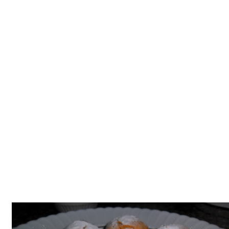
Tatlılar
Sütlü Tatlılar
Şerbetli Tatlılar
Faydalı Bilgiler
Cilt Bakımı
Diyetler
Güzellik
Haber
Pratik Bilgiler
Sağlık
Katolog
A101 Market