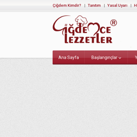
Çiğdem Kimdir?
Tanıtım
Yasal Uyarı
H
Ana Sayfa
Başlangınçlar
Y