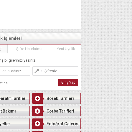
ik İşlemleri
şi
Şifre Hatırlatma
Yeni Üyelik
iş bilgilerinizi yazınız.
tırla
eratif Tarifler
Börek Tarifleri
lt Bakımı
Çorba Tarifleri
yetler
Fotoğraf Galerisi