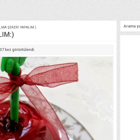
LMA ŞEKERİ YAPALIM:)
IM:)
137
kez görüntülendi.