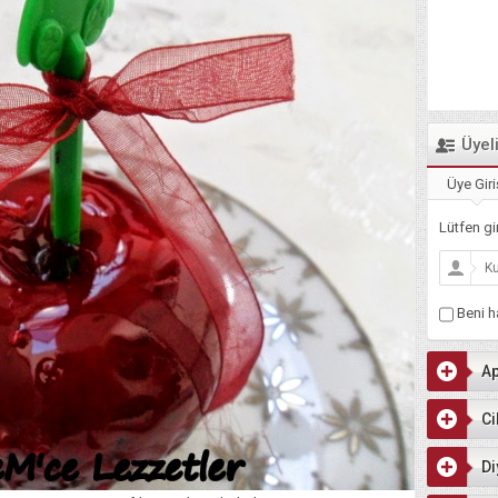
Üyel
Üye Giri
Lütfen gir
Beni ha
Ap
Ci
Di