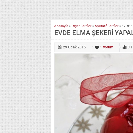
Anasayfa
»
Diğer Tarifler
»
Aperatif Tarifler
»
EVDE E
EVDE ELMA ŞEKERİ YAPAL
29 Ocak
2015
1
yorum
3.