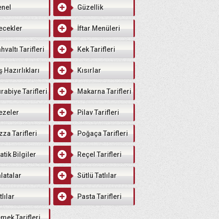
enel
Güzellik
ecekler
İftar Menüleri
hvaltı Tarifleri
Kek Tarifleri
ş Hazırlıkları
Kısırlar
rabiye Tarifleri
Makarna Tarifleri
ezeler
Pilav Tarifleri
zza Tarifleri
Poğaça Tarifleri
atik Bilgiler
Reçel Tarifleri
latalar
Sütlü Tatlılar
tlılar
Pasta Tarifleri
mek Tarifleri