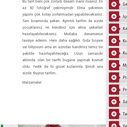
Bu tarif beni çok zorladı desem inanır mısınız. En
G
az 50 fotoğraf çekmişimdir. Elma şekerinin
yapımı çok kolay zorlanmadan yapabileceksiniz.
İç
Tam kıvamında şekeri. Ayrıntılı tarifim ile sizde
çocuklarınız ve kendiniz için elma şekerleri
Ka
hazırlayabileceksiniz. Mutlaka denemenizi
tavsiye ederim. Hem daha sağlıklı. Gıda boyası
Kı
var biliyorum ama en azından kendimiz temiz bir
Ku
şekilde hazırlayabileceğiz. Uzun zamandır
aklımda olan bir tarifti bugüne yapmak kısmet
M
oldu. Yedik de bi güzel kızlarımla. Şimdi sıra
sizde. Buyrun tarifim..
Pi
Malzemeler:
Pr
Sa
Ta
Ye