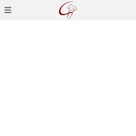
Ana Sayfa
Başlangınçlar
Çorba Tarifleri
Mezeler
Salatalar
Yemek Tarifleri
Balık Tarifleri
Et Yemekleri
Köfte Tarifleri
Makarna Tarifleri