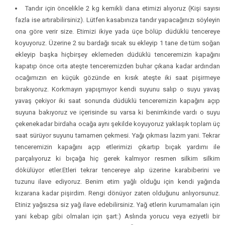
Tandır için öncelikle 2 kg kemikli dana etimizi alıyoruz (Kişi sayısı
fazla ise artırabilirsiniz). Lütfen kasabınıza tandır yapacağınızı söyleyin
ona göre verir size. Etimizi ikiye yada üçe bölüp düdüklü tencereye
koyuyoruz. Üzerine 2 su bardağı sıcak su ekleyip 1 tane de tüm soğan
ekleyip başka hiçbirşey eklemeden düdüklü tenceremizin kapağını
kapatıp önce orta ateşte tenceremizden buhar çıkana kadar ardından
ocağımızın en küçük gözünde en kısık ateşte iki saat pişirmeye
bırakıyoruz. Korkmayın yapışmıyor kendi suyunu salıp o suyu yavaş
yavaş çekiyor iki saat sonunda düdüklü tenceremizin kapağını açıp
suyuna bakıyoruz ve içerisinde su varsa ki benimkinde vardı o suyu
çekenekadar birdaha ocağa aynı şekilde koyuyoruz yaklaşık toplam üç
saat sürüyor suyunu tamamen çekmesi. Yağı çıkması lazım yani. Tekrar
tenceremizin kapağını açıp etlerimizi çıkartıp bıçak yardımı ile
parçalıyoruz ki bıçağa hiç gerek kalmıyor resmen silkim silkim
dökülüyor etler.Etleri tekrar tencereye alıp üzerine karabiberini ve
tuzunu ilave ediyoruz. Benim etim yağlı olduğu için kendi yağında
kızarana kadar pişirdim. Rengi dönüyor zaten olduğunu anlıyorsunuz.
Etiniz yağsızsa siz yağ ilave edebilirsiniz. Yağ etlerin kurumamaları için
yani kebap gibi olmaları için şart:) Aslında yorucu veya eziyetli bir