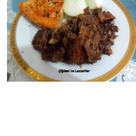
Bim Market
Carrefoursa
Hakmar
Koçtaş
Migros
Şok Market
Real Market