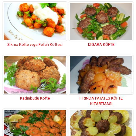
Sıkma Köfte veya Fellah Köftesi
IZGARA KÖFTE
Kadınbudu Köfte
FIRINDA PATATES KÖFTE
KIZARTMASI