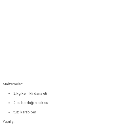
Malzemeler:
2 kg kemikli dana eti
2 su bardağı sıcak su
tuz, karabiber
Yapılışı: