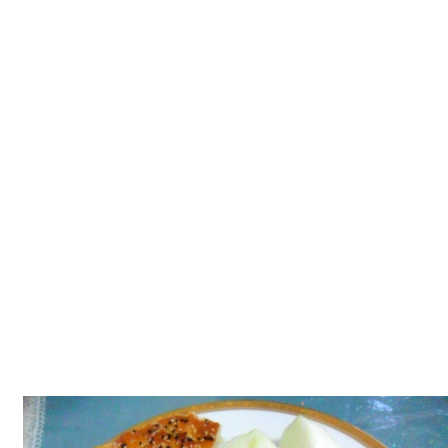
Tatlılar
Sütlü Tatlılar
Şerbetli Tatlılar
Faydalı Bilgiler
Cilt Bakımı
Diyetler
Güzellik
Haber
Pratik Bilgiler
Sağlık
Katolog
A101 Market