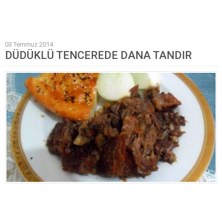
Mantı Tarifleri
Pilav Tarifleri
03 Temmuz 2014
Sebze Yemekleri
DÜDÜKLÜ TENCEREDE DANA TANDIR
Yöresel Yemek Tarifleri
Hamur İşleri
Pasta Tarifleri
Kek Tarifleri
Poğaça Tarifleri
Kurabiye Tarifleri
Börek Tarifleri
Cheesecake Tarifi
Ekmekler